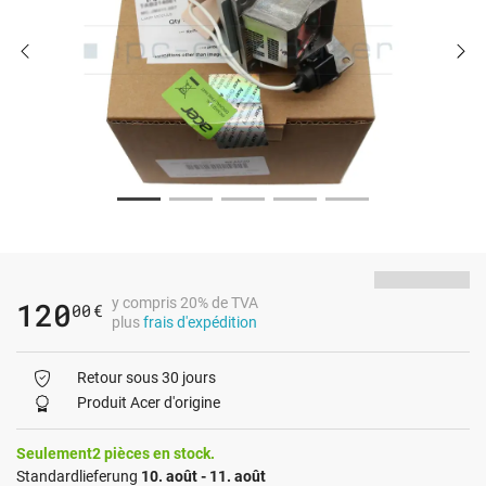
y compris 20% de TVA
120
00
€
plus
frais d'expédition
Retour sous 30 jours
Produit Acer d'origine
Seulement2 pièces en stock.
Standardlieferung
10. août - 11. août