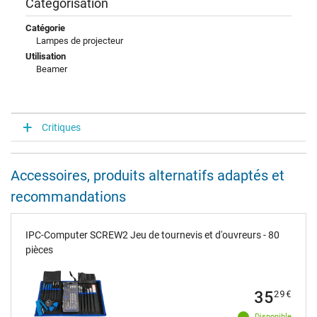
Catégorisation
Catégorie
Lampes de projecteur
Utilisation
Beamer
Critiques
Accessoires, produits alternatifs adaptés et
recommandations
IPC-Computer SCREW2 Jeu de tournevis et d'ouvreurs - 80
pièces
35
29
€
Disponible