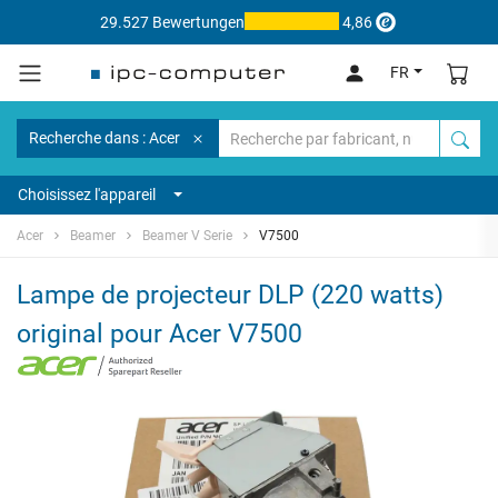
29.527 Bewertungen
4,86
FR
Recherche dans : Acer
Choisissez l'appareil
Acer
Beamer
Beamer V Serie
V7500
Lampe de projecteur DLP (220 watts)
original pour Acer V7500