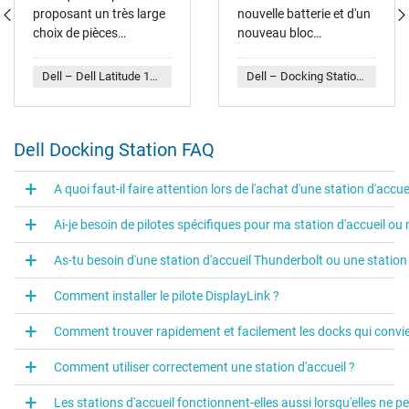
proposant un très large
nouvelle batterie et d'un
choix de pièces
nouveau bloc
détachées et de
d'alimentation pour mon
composants.
ordinateur portable Dell.
Dell – Dell Latitude 11 (5175) Dockingstation WD19S inkl. 130W Netzteil
Dell – Docking Station inkl. Netzteil (130W) Original für Dell Latitude E6410 Serie
Livraison rapide, la
batterie est compatible
et le bloc d'alimentation
Dell Docking Station FAQ
est reconnu par
l'ordinateur portable.
Tout est parfait.
A quoi faut-il faire attention lors de l'achat d'une station d'accue
Ai-je besoin de pilotes spécifiques pour ma station d'accueil ou
As-tu besoin d'une station d'accueil Thunderbolt ou une station d
Comment installer le pilote DisplayLink ?
Comment trouver rapidement et facilement les docks qui convi
Comment utiliser correctement une station d'accueil ?
Les stations d'accueil fonctionnent-elles aussi lorsqu'elles ne p