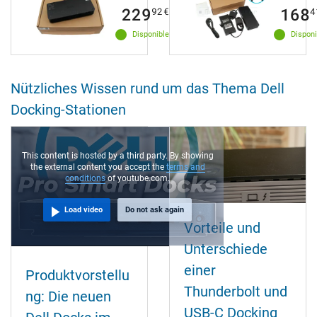
229
168
92
€
4
Disponible
Disponi
Nützliches Wissen rund um das Thema Dell
Docking-Stationen
This content is hosted by a third party. By showing
the external content you accept the
terms and
conditions
of youtube.com.
Load video
Do not ask again
Vorteile und
Unterschiede
einer
Produktvorstellu
Thunderbolt und
ng: Die neuen
USB-C Docking