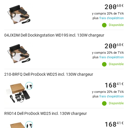
200
68
€
y compris 20% de TVA
plus
frais d'expédition
Disponible
04JXDM Dell Dockingstation WD19S incl. 130W chargeur
200
68
€
y compris 20% de TVA
plus
frais d'expédition
Disponible
210-BRFQ Dell ProDock WD25 incl. 130W chargeur
168
41
€
y compris 20% de TVA
plus
frais d'expédition
Disponible
R9D14 Dell ProDock WD25 incl. 130W chargeur
168
41
€