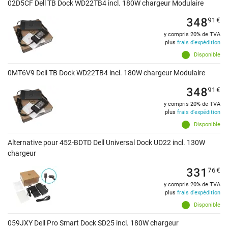
02D5CF Dell TB Dock WD22TB4 incl. 180W chargeur Modulaire
348
91
€
y compris 20% de TVA
plus
frais d'expédition
Disponible
0MT6V9 Dell TB Dock WD22TB4 incl. 180W chargeur Modulaire
348
91
€
y compris 20% de TVA
plus
frais d'expédition
Disponible
Alternative pour 452-BDTD Dell Universal Dock UD22 incl. 130W
chargeur
331
76
€
y compris 20% de TVA
plus
frais d'expédition
Disponible
059JXY Dell Pro Smart Dock SD25 incl. 180W chargeur