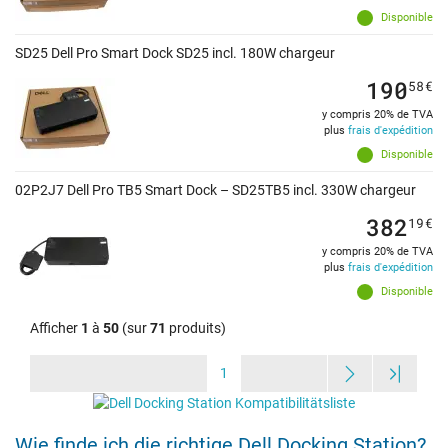
Disponible
SD25 Dell Pro Smart Dock SD25 incl. 180W chargeur
190
58
€
y compris 20% de TVA
plus
frais d'expédition
Disponible
02P2J7 Dell Pro TB5 Smart Dock – SD25TB5 incl. 330W chargeur
382
19
€
y compris 20% de TVA
plus
frais d'expédition
Disponible
Afficher
1
à
50
(sur
71
produits)
1
Wie finde ich die richtige Dell Docking Station?