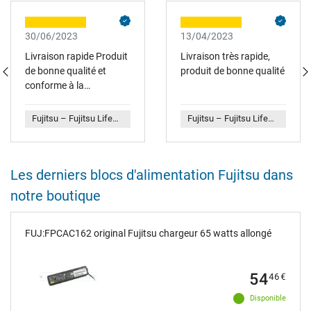
30/06/2023
13/04/2023
Livraison rapide Produit
Livraison très rapide,
de bonne qualité et
produit de bonne qualité
conforme à la
description, adapté à
l'ordinateur portable
Fujitsu – Fujitsu LifeBook E754 Original Netzteil 90 Watt
Fujitsu – Fujitsu LifeBook A359 Original Netzteil 65 Watt lange Bauform
Les derniers blocs d'alimentation Fujitsu dans
notre boutique
FUJ:FPCAC162 original Fujitsu chargeur 65 watts allongé
54
46
€
Disponible