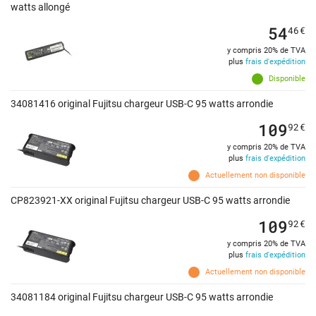
watts allongé
54
46
€
y compris 20% de TVA
plus
frais d'expédition
Disponible
34081416 original Fujitsu chargeur USB-C 95 watts arrondie
109
92
€
y compris 20% de TVA
plus
frais d'expédition
Actuellement non disponible
CP823921-XX original Fujitsu chargeur USB-C 95 watts arrondie
109
92
€
y compris 20% de TVA
plus
frais d'expédition
Actuellement non disponible
34081184 original Fujitsu chargeur USB-C 95 watts arrondie