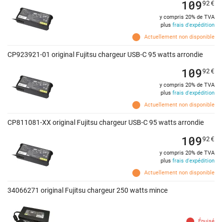
109
92
€
y compris 20% de TVA
plus
frais d'expédition
Actuellement non disponible
CP923921-01 original Fujitsu chargeur USB-C 95 watts arrondie
109
92
€
y compris 20% de TVA
plus
frais d'expédition
Actuellement non disponible
CP811081-XX original Fujitsu chargeur USB-C 95 watts arrondie
109
92
€
y compris 20% de TVA
plus
frais d'expédition
Actuellement non disponible
34066271 original Fujitsu chargeur 250 watts mince
Épuisé