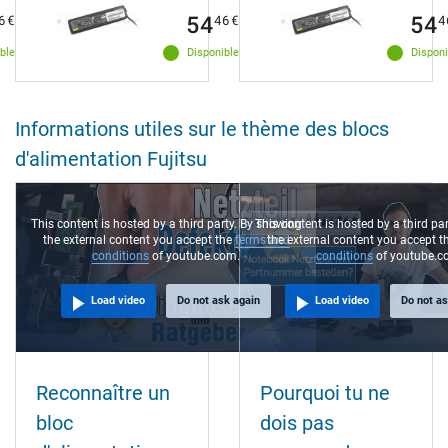
54
54
6
€
46
€
4
ble
Disponible
Disponi
Informations utiles sur le thème des blocs
d'alimentation Fujitsu
This content is hosted by a third party. By showing
This content is hosted by a third pa
the external content you accept the
terms and
the external content you accept t
conditions
of youtube.com.
conditions
of youtube.c
Load video
Do not ask again
Load video
Do not as
Reconnaître un
Pourquoi tu ne
bloc
dois pas