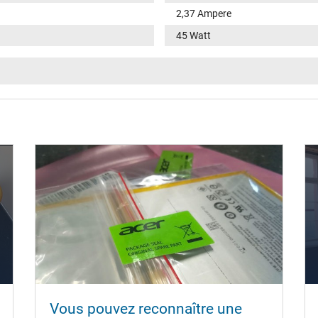
2,37 Ampere
45 Watt
100-240V / 50-60Hz
V
rond(e) / –
11,0 mm
5,5 mm / 1,7 mm
Non
1.45 m
95 mm / 38 mm / 25 mm
Vous pouvez reconnaître une