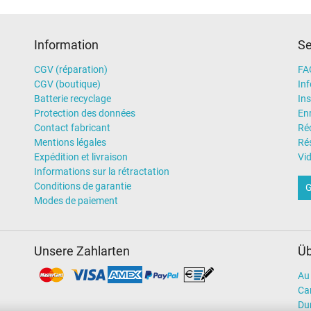
Information
Se
CGV (réparation)
FA
CGV (boutique)
In
Batterie recyclage
Ins
Protection des données
En
Contact fabricant
Ré
Mentions légales
Rés
Expédition et livraison
Vi
Informations sur la rétractation
Conditions de garantie
G
Modes de paiement
Unsere Zahlarten
Üb
Au 
Car
Dur