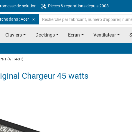
romesse de solution
Pieces & reparations depuis 2003
rche dans : Acer
Claviers
Dockings
Ecran
Ventilateur
ire 1 (A114-31)
iginal Chargeur 45 watts