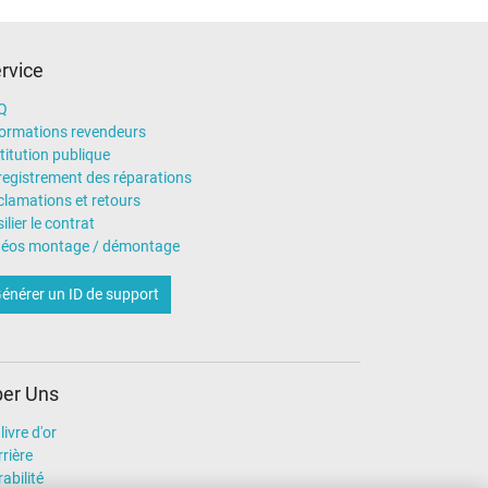
rvice
Q
formations revendeurs
titution publique
registrement des réparations
clamations et retours
ilier le contrat
déos montage / démontage
énérer un ID de support
er Uns
livre d'or
rière
abilité