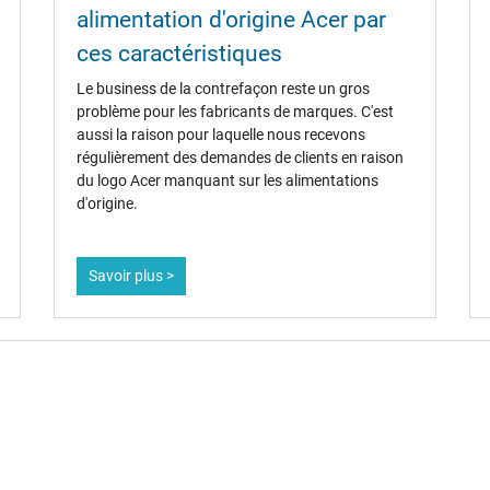
alimentation d'origine Acer par
oui
ces caractéristiques
CCC
Le business de la contrefaçon reste un gros
CE
problème pour les fabricants de marques. C'est
Marque UL
aussi la raison pour laquelle nous recevons
NOM NYCE
régulièrement des demandes de clients en raison
PSE
du logo Acer manquant sur les alimentations
Service de Contrôle Technique
d'origine.
Singapore Safety Mark
TÜV Argentina Certificado
UL persistance
Savoir plus >
Chargeur
Ordinateur portatif