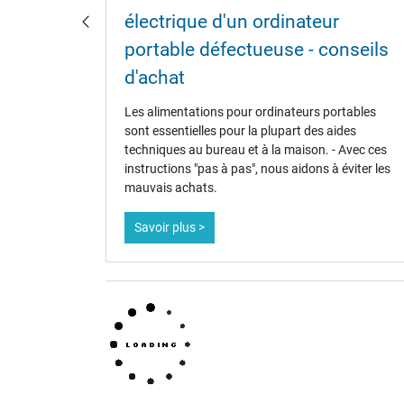
Plus de données
électrique d'un ordinateur
Protection surcharge, courts-circuit, surchauffe
s portables
portable défectueuse - conseils
entation et
Sceau dapprobation
d'achat
.
Les alimentations pour ordinateurs portables
sont essentielles pour la plupart des aides
techniques au bureau et à la maison. - Avec ces
instructions "pas à pas", nous aidons à éviter les
mauvais achats.
Savoir plus >
Catégorisation
Catégorie
Utilisation