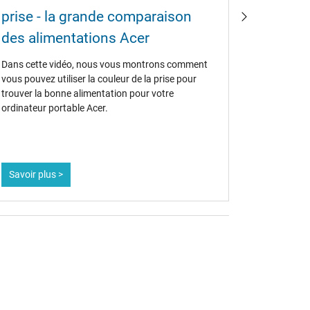
de la c
prise - la grande comparaison
ACER est l
des alimentations Acer
à coder en 
les prises
Dans cette vidéo, nous vous montrons comment
vous pouvez utiliser la couleur de la prise pour
trouver la bonne alimentation pour votre
ordinateur portable Acer.
Savoir plus >
Savoir pl