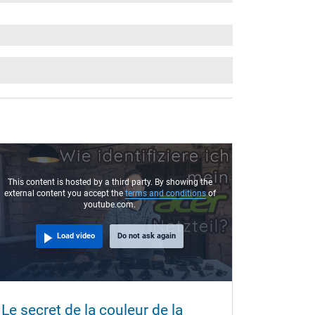
This content is hosted by a third party. By showing the
external content you accept the
terms and conditions
of
youtube.com.
Load video
Do not ask again
Alimen
Le secret de la couleur de la