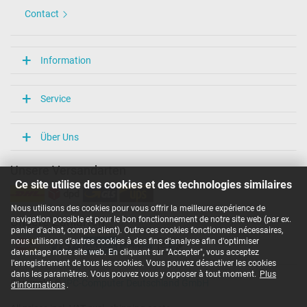
Contact
Information
Service
Über Uns
Unsere Versandarten
Ce site utilise des cookies et des technologies similaires
Nous utilisons des cookies pour vous offrir la meilleure expérience de
navigation possible et pour le bon fonctionnement de notre site web (par ex.
Unsere Zahlarten
panier d'achat, compte client). Outre ces cookies fonctionnels nécessaires,
nous utilisons d'autres cookies à des fins d'analyse afin d'optimiser
davantage notre site web. En cliquant sur "Accepter", vous acceptez
l'enregistrement de tous les cookies. Vous pouvez désactiver les cookies
dans les paramètres. Vous pouvez vous y opposer à tout moment.
Plus
Copyright ©
IPC-Computer Deutschland GmbH
d'informations
.