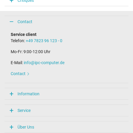
Critiques
Connecteur du portable
Type / forme du connecteur
Micro USB / –
Contact
Longueur du câble de connexion (m) (env.)
0.90 m
Service client
Telefon:
+49 7823 96 123 - 0
Mesures
Mo-Fr: 9:00-12:00 Uhr
Longueur / Largeur / Hauteur
49 mm / 49 mm / 32 mm
E-Mail:
info@ipc-computer.de
Plus de données
Contact
Protection surcharge, courts-circuit, surchauffe
oui
Sceau dapprobation
Information
CE
Marque UL
Singapore Safety Mark
Service
Catégorisation
Über Uns
Catégorie