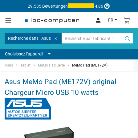
29.535 Bewertungen
4,86
FR
Recherche dans : Asus
Choisissez l'appareil
Asus
Tablet
MeMo Pad Serie
MeMo Pad (ME172V)
Asus MeMo Pad (ME172V) original
Chargeur Micro USB 10 watts