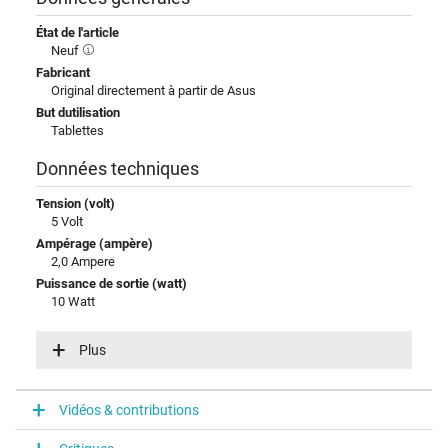
État de l'article
Neuf
Fabricant
Original directement à partir de Asus
But dutilisation
Tablettes
Données techniques
Tension (volt)
5 Volt
Ampérage (ampère)
2,0 Ampere
Puissance de sortie (watt)
10 Watt
Tension dentrée (volt)
100-240V / 50-60Hz
Plus
Efficience énergétique
V
Fonction LED
Vidéos & contributions
fonction LED dans la boîte