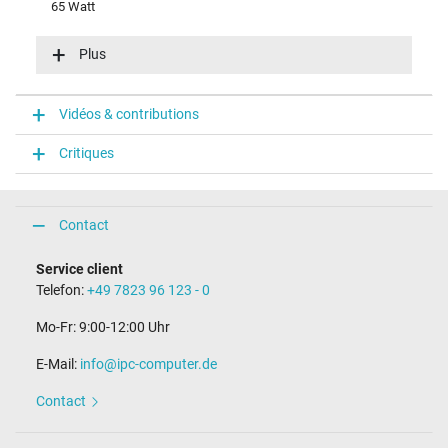
65 Watt
Tension dentrée (volt)
100-240V / 50-60Hz
Plus
Efficience énergétique
VI
Fonction LED
Vidéos & contributions
fonction LED dans la fiche
Critiques
Connecteur du portable
Type / forme du connecteur
rond(e) / 180° droit
Contact
Longueur de la fiche (mm)
9,5 mm
Service client
Diamètre extérieur/intérieur du connecteur
Telefon:
+49 7823 96 123 - 0
4,5 mm / 2,9 mm
Broche dans la fiche
Mo-Fr: 9:00-12:00 Uhr
Oui
Longueur du câble de connexion (m) (env.)
E-Mail:
info@ipc-computer.de
1.75 m
Contact
Mesures