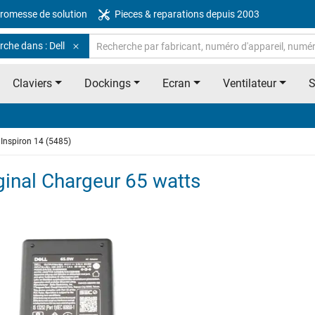
romesse de solution
Pieces & reparations depuis 2003
che dans : Dell
Claviers
Dockings
Ecran
Ventilateur
Inspiron 14 (5485)
iginal Chargeur 65 watts