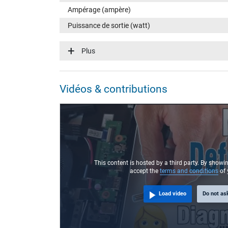
Ampérage (ampère)
Puissance de sortie (watt)
Tension dentrée (volt)
Plus
Efficience énergétique
Fonction LED
Vidéos & contributions
Connecteur du portable
Type / forme du connecteur
Longueur de la fiche (mm)
Diamètre extérieur/intérieur du connecteur
Broche dans la fiche
This content is hosted by a third party. By showi
accept the
terms and conditions
of 
Longueur du câble de connexion (m) (env.)
Load video
Do not as
Mesures
Longueur / Largeur / Hauteur