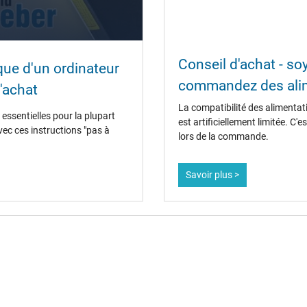
oui
Conseil d'achat - s
ique d'un ordinateur
CCC
commandez des alim
CE
'achat
EAC
La compatibilité des alimentat
IRAM
essentielles pour la plupart
est artificiellement limitée. C
Marque UL
vec ces instructions "pas à
lors de la commande.
N
NOM NYCE
PCT
Savoir plus >
PSE
SEC
Service de Contrôle Technique
Singapore Safety Mark
TÜV Argentina Certificado
UKCA
Ukraine Safety