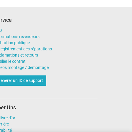
rvice
Q
formations revendeurs
titution publique
registrement des réparations
clamations et retours
ilier le contrat
déos montage / démontage
énérer un ID de support
er Uns
livre d'or
rière
abilité