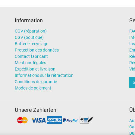
Information
Se
Chargeur
Ordinateur portatif
CGV (réparation)
FA
CGV (boutique)
In
Batterie recyclage
Ins
Protection des données
En
Contact fabricant
Ré
Mentions légales
Rés
Expédition et livraison
Vi
Informations sur la rétractation
Conditions de garantie
G
Modes de paiement
Unsere Zahlarten
Üb
Au 
Car
Dur