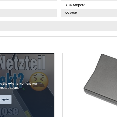
3,34 Ampere
65 Watt
100-240V / 50-60Hz
VI
fonction LED dans la fiche
rond(e) / 180° droit
9,5 mm
4,5 mm / 2,9 mm
Oui
ng the external content you
youtube.com.
1.75 m
k again
106 mm / 47 mm / 29 mm