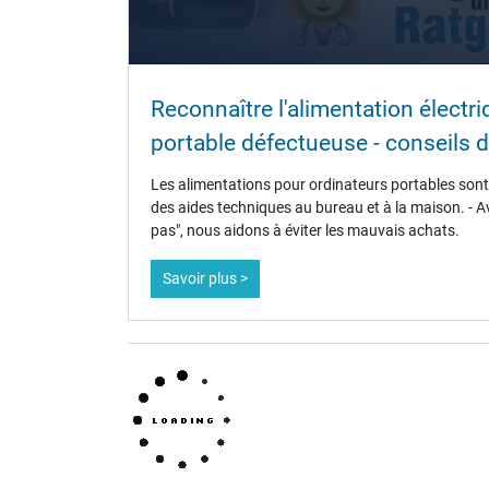
Plus de données
Protection surcharge, courts-circuit, surchauffe
Reconnaître l'alimentation électr
Sceau dapprobation
portable défectueuse - conseils d
Les alimentations pour ordinateurs portables sont 
des aides techniques au bureau et à la maison. - A
pas", nous aidons à éviter les mauvais achats.
Savoir plus >