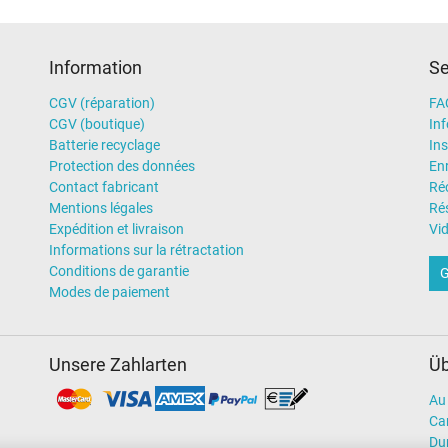
Information
Se
Chargeur
Ordinateur portatif
CGV (réparation)
FA
CGV (boutique)
In
Batterie recyclage
Ins
Protection des données
En
Contact fabricant
Ré
Mentions légales
Rés
Expédition et livraison
Vi
Informations sur la rétractation
Conditions de garantie
G
Modes de paiement
Unsere Zahlarten
Üb
Au 
Car
Dur