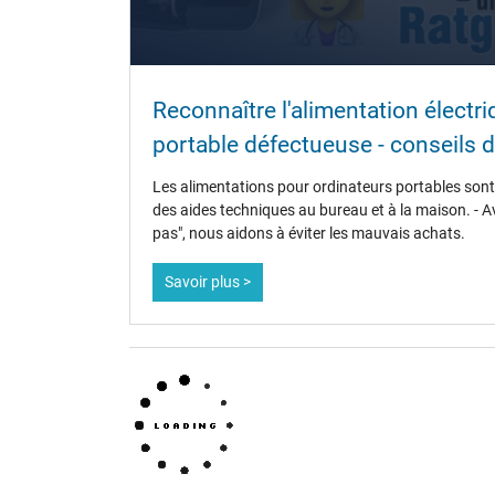
Plus de données
Protection surcharge, courts-circuit, surchauffe
Reconnaître l'alimentation électr
Sceau dapprobation
portable défectueuse - conseils d
Les alimentations pour ordinateurs portables sont 
des aides techniques au bureau et à la maison. - A
pas", nous aidons à éviter les mauvais achats.
Savoir plus >