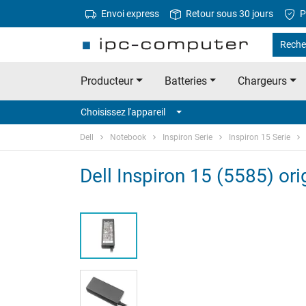
Envoi express
Retour sous 30 jours
P
Recher
Producteur
Batteries
Chargeurs
Choisissez l'appareil
Dell
Notebook
Inspiron Serie
Inspiron 15 Serie
Dell Inspiron 15 (5585) or