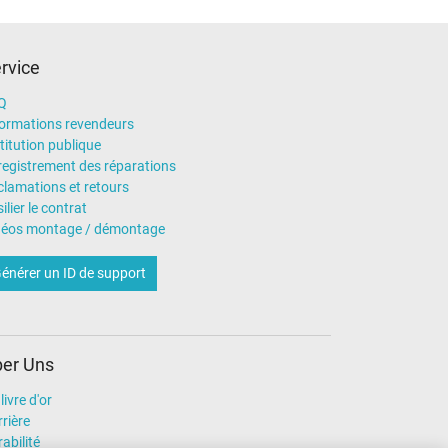
rvice
Q
formations revendeurs
titution publique
registrement des réparations
clamations et retours
ilier le contrat
déos montage / démontage
énérer un ID de support
er Uns
livre d'or
rière
abilité