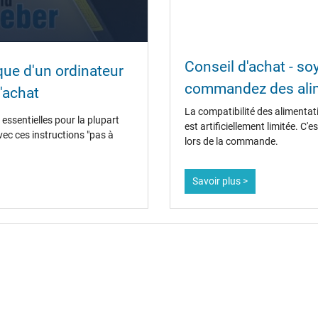
oui
Conseil d'achat - s
ique d'un ordinateur
CCC
commandez des alim
CE
'achat
EAC
La compatibilité des alimentat
IRAM
essentielles pour la plupart
est artificiellement limitée. C
Marque UL
vec ces instructions "pas à
lors de la commande.
N
NOM NYCE
PCT
Savoir plus >
PSE
SEC
Service de Contrôle Technique
Singapore Safety Mark
TÜV Argentina Certificado
UKCA
Ukraine Safety