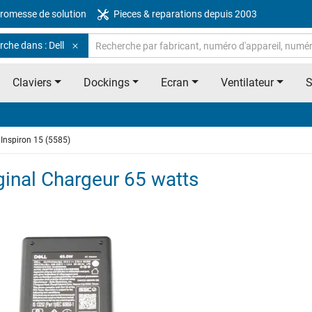
romesse de solution
Pieces & reparations depuis 2003
che dans : Dell
Claviers
Dockings
Ecran
Ventilateur
Inspiron 15 (5585)
iginal Chargeur 65 watts