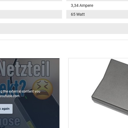
3,34 Ampere
65 Watt
100-240V / 50-60Hz
VI
fonction LED dans la fiche
rond(e) / 180° droit
9,5 mm
4,5 mm / 2,9 mm
Oui
ng the external content you
youtube.com.
1.75 m
k again
106 mm / 47 mm / 29 mm