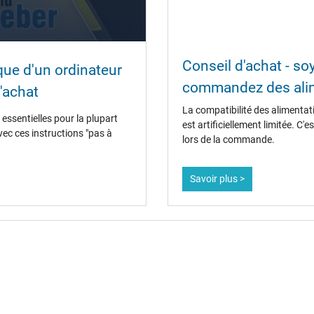
oui
Conseil d'achat - s
ique d'un ordinateur
CCC
commandez des alim
CE
'achat
EAC
La compatibilité des alimentat
IRAM
essentielles pour la plupart
est artificiellement limitée. C
Marque UL
vec ces instructions "pas à
lors de la commande.
N
NOM NYCE
PCT
Savoir plus >
PSE
SEC
Service de Contrôle Technique
Singapore Safety Mark
TÜV Argentina Certificado
UKCA
Ukraine Safety