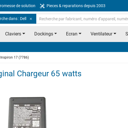
romesse de solution
Pieces & reparations depuis 2003
che dans : Dell
Claviers
Dockings
Ecran
Ventilateur
Inspiron 17 (7786)
iginal Chargeur 65 watts