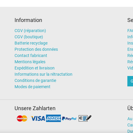
Information
Se
Chargeur
Ordinateur portatif
CGV (réparation)
FA
CGV (boutique)
In
Batterie recyclage
Ins
Protection des données
En
Contact fabricant
Ré
Mentions légales
Rés
Expédition et livraison
Vi
Informations sur la rétractation
Conditions de garantie
G
Modes de paiement
Unsere Zahlarten
Üb
Au 
Car
Dur