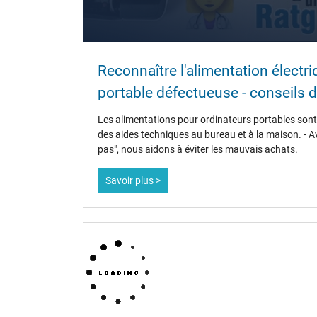
Plus de données
Protection surcharge, courts-circuit, surchauffe
Reconnaître l'alimentation électr
Sceau dapprobation
portable défectueuse - conseils d
Les alimentations pour ordinateurs portables sont 
des aides techniques au bureau et à la maison. - A
pas", nous aidons à éviter les mauvais achats.
Savoir plus >