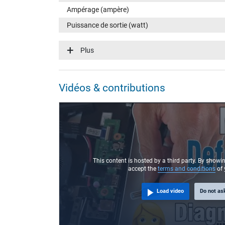
Ampérage (ampère)
Puissance de sortie (watt)
Tension dentrée (volt)
Plus
Efficience énergétique
Fonction LED
Vidéos & contributions
Connecteur du portable
Type / forme du connecteur
Longueur de la fiche (mm)
Diamètre extérieur/intérieur du connecteur
Broche dans la fiche
This content is hosted by a third party. By showi
accept the
terms and conditions
of 
Longueur du câble de connexion (m) (env.)
Load video
Do not as
Mesures
Longueur / Largeur / Hauteur