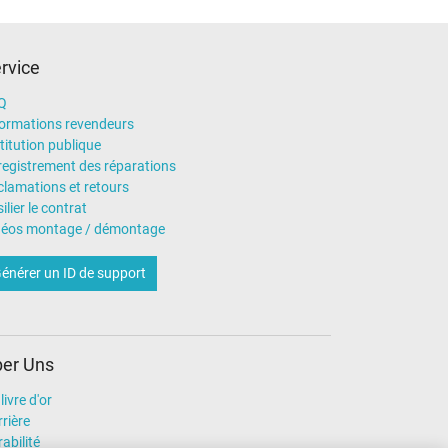
rvice
Q
formations revendeurs
titution publique
registrement des réparations
clamations et retours
ilier le contrat
déos montage / démontage
énérer un ID de support
er Uns
livre d'or
rière
abilité