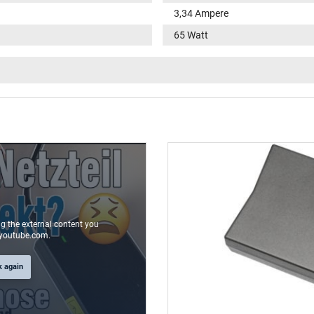
3,34 Ampere
65 Watt
100-240V / 50-60Hz
VI
fonction LED dans la fiche
rond(e) / 180° droit
9,5 mm
4,5 mm / 2,9 mm
Oui
ng the external content you
youtube.com.
1.75 m
k again
106 mm / 47 mm / 29 mm