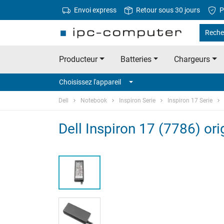
Envoi express
Retour sous 30 jours
P
Recher
Producteur
Batteries
Chargeurs
Choisissez l'appareil
Dell
Notebook
Inspiron Serie
Inspiron 17 Serie
Dell Inspiron 17 (7786) or