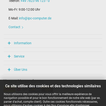
Telefon:
+49 7823 96 123 - 0
Mo-Fr: 9:00-12:00 Uhr
E-Mail:
info@ipc-computer.de
Contact
Information
Service
Über Uns
Unsere Versandarten
Ce site utilise des cookies et des technologies similaires
Nous utilisons des cookies pour vous offrir la meilleure expérience de
navigation possible et pour le bon fonctionnement de notre site web (par ex.
Unsere Zahlarten
panier d'achat, compte client). Outre ces cookies fonctionnels nécessaires,
nous utilisons d'autres cookies à des fins d'analyse afin d'optimiser