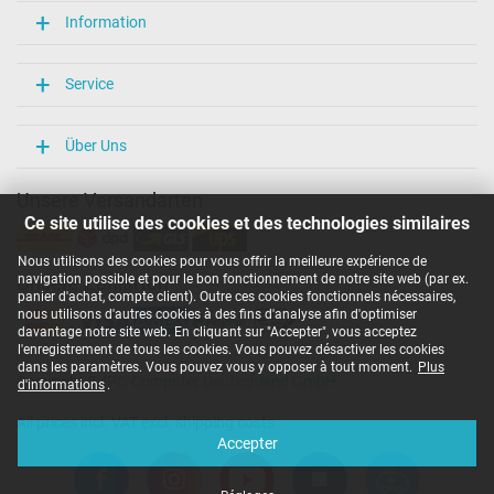
Longueur / Largeur / Hauteur
Information
106 mm / 47 mm / 29 mm
Plus de données
Service
Protection surcharge, courts-circuit, surchauffe
oui
Über Uns
Sceau dapprobation
CCC
CE
Unsere Versandarten
EAC
Ce site utilise des cookies et des technologies similaires
IRAM
Marque UL
Nous utilisons des cookies pour vous offrir la meilleure expérience de
N
navigation possible et pour le bon fonctionnement de notre site web (par ex.
Unsere Zahlarten
NOM NYCE
panier d'achat, compte client). Outre ces cookies fonctionnels nécessaires,
PCT
nous utilisons d'autres cookies à des fins d'analyse afin d'optimiser
PSE
davantage notre site web. En cliquant sur "Accepter", vous acceptez
SEC
l'enregistrement de tous les cookies. Vous pouvez désactiver les cookies
Service de Contrôle Technique
dans les paramètres. Vous pouvez vous y opposer à tout moment.
Plus
Copyright ©
IPC-Computer Deutschland GmbH
Singapore Safety Mark
d'informations
.
TÜV Argentina Certificado
All prices incl. VAT excl. shipping costs
UKCA
Accepter
Ukraine Safety
Catégorisation