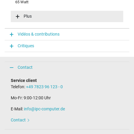
65 Watt
Tension dentrée (volt)
100-240V / 50-60Hz
Plus
Efficience énergétique
VI
Fonction LED
Vidéos & contributions
fonction LED dans la fiche
Critiques
Connecteur du portable
Type / forme du connecteur
rond(e) / 180° droit
Contact
Longueur de la fiche (mm)
9,5 mm
Service client
Diamètre extérieur/intérieur du connecteur
Telefon:
+49 7823 96 123 - 0
4,5 mm / 2,9 mm
Broche dans la fiche
Mo-Fr: 9:00-12:00 Uhr
Oui
Longueur du câble de connexion (m) (env.)
E-Mail:
info@ipc-computer.de
1.75 m
Contact
Mesures