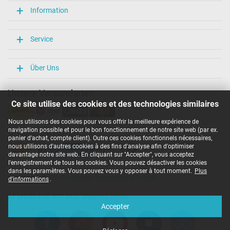
Longueur / Largeur / Hauteur
Information
106 mm / 47 mm / 29 mm
Plus de données
Service
Protection surcharge, courts-circuit, surchauffe
oui
Über Uns
Sceau dapprobation
CCC
CE
Unsere Versandarten
EAC
Ce site utilise des cookies et des technologies similaires
IRAM
Marque UL
Nous utilisons des cookies pour vous offrir la meilleure expérience de
N
navigation possible et pour le bon fonctionnement de notre site web (par ex.
Unsere Zahlarten
NOM NYCE
panier d'achat, compte client). Outre ces cookies fonctionnels nécessaires,
PCT
nous utilisons d'autres cookies à des fins d'analyse afin d'optimiser
PSE
davantage notre site web. En cliquant sur "Accepter", vous acceptez
SEC
l'enregistrement de tous les cookies. Vous pouvez désactiver les cookies
Service de Contrôle Technique
dans les paramètres. Vous pouvez vous y opposer à tout moment.
Plus
Copyright ©
IPC-Computer Deutschland GmbH
Singapore Safety Mark
d'informations
.
TÜV Argentina Certificado
All prices incl. VAT excl. shipping costs
UKCA
Accepter
Ukraine Safety
Catégorisation