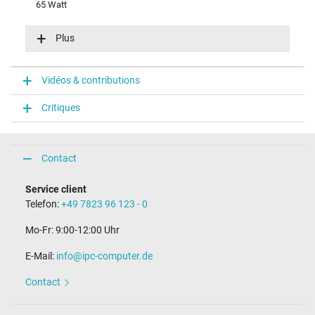
65 Watt
Tension dentrée (volt)
100-240V / 50-60Hz
Plus
Efficience énergétique
VI
Fonction LED
Vidéos & contributions
fonction LED dans la fiche
Critiques
Connecteur du portable
Type / forme du connecteur
rond(e) / 180° droit
Contact
Longueur de la fiche (mm)
9,5 mm
Service client
Diamètre extérieur/intérieur du connecteur
Telefon:
+49 7823 96 123 - 0
4,5 mm / 2,9 mm
Broche dans la fiche
Mo-Fr: 9:00-12:00 Uhr
Oui
Longueur du câble de connexion (m) (env.)
E-Mail:
info@ipc-computer.de
1.75 m
Contact
Mesures