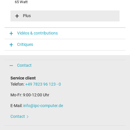
65 Watt
Tension dentrée (volt)
100-240V / 50-60Hz
Plus
Efficience énergétique
VI
Fonction LED
Vidéos & contributions
fonction LED dans la fiche
Critiques
Connecteur du portable
Type / forme du connecteur
rond(e) / 180° droit
Contact
Longueur de la fiche (mm)
9,5 mm
Service client
Diamètre extérieur/intérieur du connecteur
Telefon:
+49 7823 96 123 - 0
4,5 mm / 2,9 mm
Broche dans la fiche
Mo-Fr: 9:00-12:00 Uhr
Oui
Longueur du câble de connexion (m) (env.)
E-Mail:
info@ipc-computer.de
1.75 m
Contact
Mesures