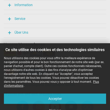
Longueur / Largeur / Hauteur
Information
106 mm / 47 mm / 29 mm
Plus de données
Service
Protection surcharge, courts-circuit, surchauffe
oui
Über Uns
Sceau dapprobation
CCC
CE
Unsere Versandarten
EAC
Ce site utilise des cookies et des technologies similaires
IRAM
Marque UL
Nous utilisons des cookies pour vous offrir la meilleure expérience de
N
navigation possible et pour le bon fonctionnement de notre site web (par ex.
Unsere Zahlarten
NOM NYCE
panier d'achat, compte client). Outre ces cookies fonctionnels nécessaires,
PCT
nous utilisons d'autres cookies à des fins d'analyse afin d'optimiser
PSE
davantage notre site web. En cliquant sur "Accepter", vous acceptez
SEC
l'enregistrement de tous les cookies. Vous pouvez désactiver les cookies
Service de Contrôle Technique
dans les paramètres. Vous pouvez vous y opposer à tout moment.
Plus
Copyright ©
IPC-Computer Deutschland GmbH
Singapore Safety Mark
d'informations
.
TÜV Argentina Certificado
All prices incl. VAT excl. shipping costs
UKCA
Accepter
Ukraine Safety
Catégorisation