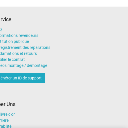
rvice
Q
formations revendeurs
titution publique
registrement des réparations
clamations et retours
ilier le contrat
déos montage / démontage
énérer un ID de support
er Uns
livre d'or
rière
abilité