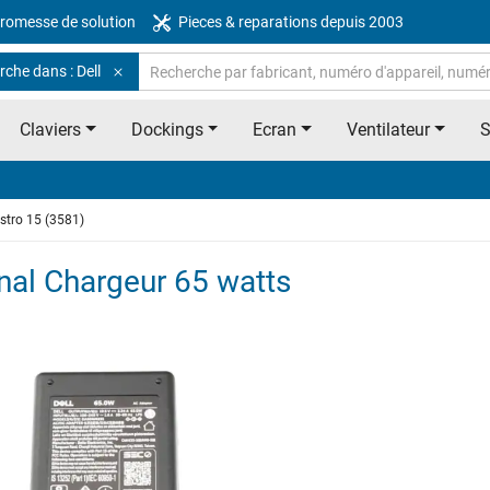
romesse de solution
Pieces & reparations depuis 2003
che dans : Dell
Claviers
Dockings
Ecran
Ventilateur
stro 15 (3581)
inal Chargeur 65 watts