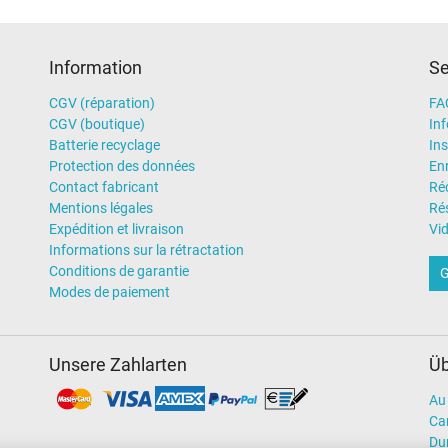
Information
Se
Chargeur
Ordinateur portatif
CGV (réparation)
FA
CGV (boutique)
In
Batterie recyclage
Ins
Protection des données
En
Contact fabricant
Ré
Mentions légales
Rés
Expédition et livraison
Vi
Informations sur la rétractation
Conditions de garantie
G
Modes de paiement
Unsere Zahlarten
Üb
Au 
Car
Dur