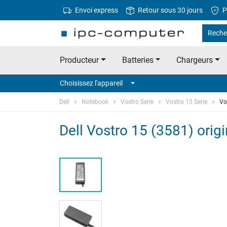
Envoi express
Retour sous 30 jours
P
Recher
Producteur
Batteries
Chargeurs
Choisissez l'appareil
Dell
Notebook
Vostro Serie
Vostro 15 Serie
Vo
Dell Vostro 15 (3581) orig