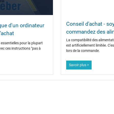
oui
Conseil d'achat - s
ique d'un ordinateur
CCC
commandez des alim
CE
'achat
EAC
La compatibilité des alimentat
IRAM
essentielles pour la plupart
est artificiellement limitée. C
Marque UL
vec ces instructions "pas à
lors de la commande.
N
NOM NYCE
PCT
Savoir plus >
PSE
SEC
Service de Contrôle Technique
Singapore Safety Mark
TÜV Argentina Certificado
UKCA
Ukraine Safety