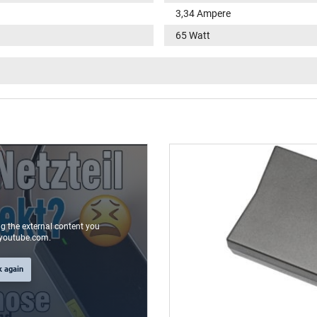
3,34 Ampere
65 Watt
100-240V / 50-60Hz
VI
fonction LED dans la fiche
rond(e) / 180° droit
9,5 mm
4,5 mm / 2,9 mm
Oui
ng the external content you
youtube.com.
1.75 m
k again
106 mm / 47 mm / 29 mm