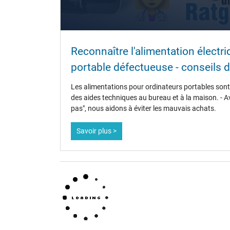
Plus de données
Protection surcharge, courts-circuit, surchauffe
Reconnaître l'alimentation électr
Sceau dapprobation
portable défectueuse - conseils d
Les alimentations pour ordinateurs portables sont 
des aides techniques au bureau et à la maison. - A
pas", nous aidons à éviter les mauvais achats.
Savoir plus >