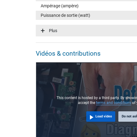
Ampérage (ampère)
Puissance de sortie (watt)
Tension dentrée (volt)
Plus
Efficience énergétique
Fonction LED
Vidéos & contributions
Connecteur du portable
Type / forme du connecteur
Longueur de la fiche (mm)
Diamètre extérieur/intérieur du connecteur
Broche dans la fiche
This content is hosted by a third party. By showi
accept the
terms and conditions
of 
Longueur du câble de connexion (m) (env.)
Load video
Do not as
Mesures
Longueur / Largeur / Hauteur