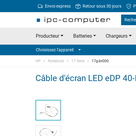
Envoi express
Retour sous 30 jours
P
Reche
Producteur
Batteries
Chargeurs
Choisissez l'appareil
HP
Notebook
17 Serie
17g-br000
Câble d'écran LED eDP 40-