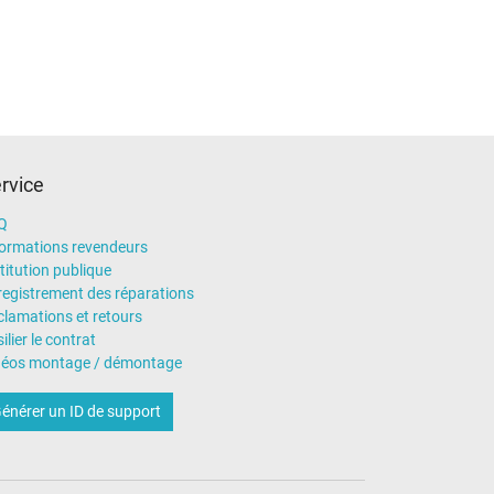
rvice
Q
formations revendeurs
titution publique
registrement des réparations
clamations et retours
ilier le contrat
déos montage / démontage
énérer un ID de support