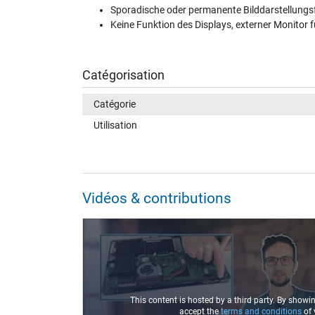
Sporadische oder permanente Bilddarstellungsf
Keine Funktion des Displays, externer Monitor f
Catégorisation
Catégorie
Utilisation
Vidéos & contributions
This content is hosted by a third party. By showi
accept the
terms and conditions
of 