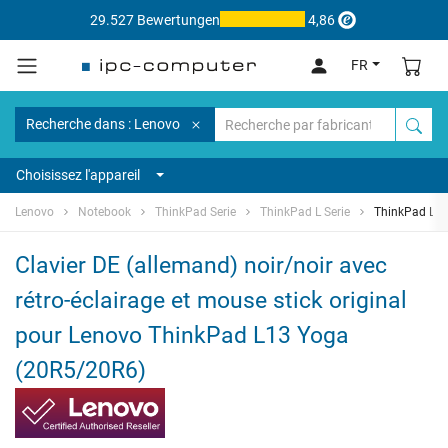
29.527 Bewertungen
4,86
FR
Recherche dans : Lenovo
Choisissez l'appareil
Lenovo
Notebook
ThinkPad Serie
ThinkPad L Serie
ThinkPad L13
Clavier DE (allemand) noir/noir avec
rétro-éclairage et mouse stick original
pour Lenovo ThinkPad L13 Yoga
(20R5/20R6)