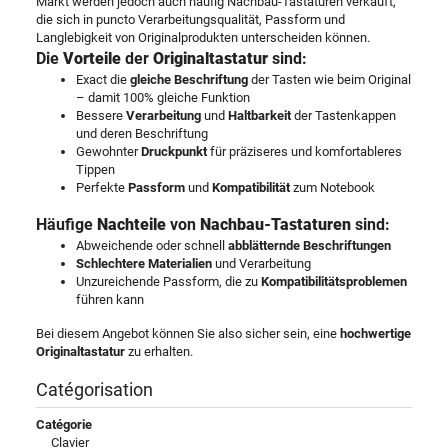
Markt werden jedoch auch häufig Nachbau-Tastaturen verkauft,
die sich in puncto Verarbeitungsqualität, Passform und
Langlebigkeit von Originalprodukten unterscheiden können.
Die
Vorteile
der
Originaltastatur
sind:
Exact die
gleiche Beschriftung
der Tasten wie beim Original
– damit 100% gleiche Funktion
Bessere
Verarbeitung
und
Haltbarkeit
der Tastenkappen
und deren Beschriftung
Gewohnter
Druckpunkt
für präziseres und komfortableres
Tippen
Perfekte
Passform
und
Kompatibilität
zum Notebook
Häufige
Nachteile
von
Nachbau-Tastaturen
sind:
Abweichende oder schnell
abblätternde Beschriftungen
Schlechtere Materialien
und Verarbeitung
Unzureichende Passform, die zu
Kompatibilitätsproblemen
führen kann
Bei diesem Angebot können Sie also sicher sein, eine
hochwertige
Originaltastatur
zu erhalten.
Catégorisation
Catégorie
Clavier