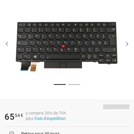
y compris 20% de TVA
65
54
€
plus
frais d'expédition
Retour sous 30 jours