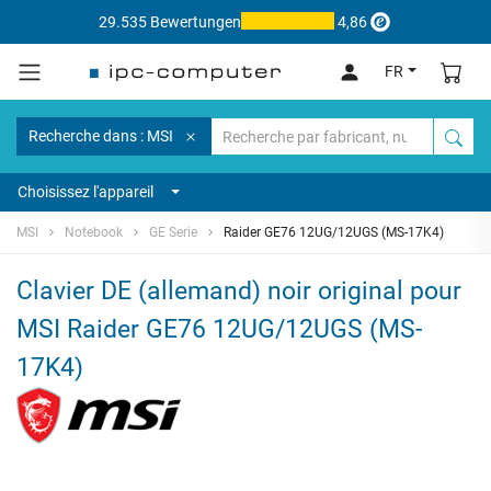
29.535 Bewertungen
4,86
FR
Recherche dans : MSI
Choisissez l'appareil
MSI
Notebook
GE Serie
Raider GE76 12UG/12UGS (MS-17K4)
Clavier DE (allemand) noir original pour
MSI Raider GE76 12UG/12UGS (MS-
17K4)