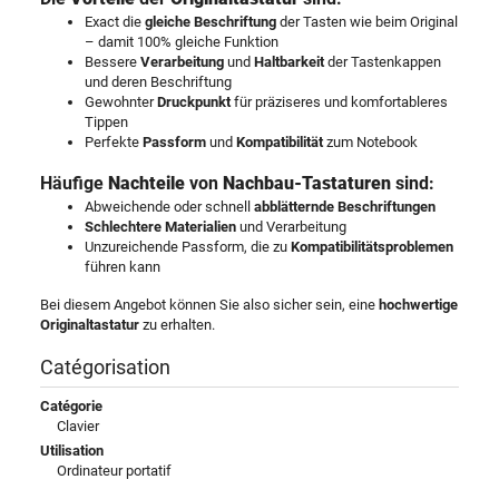
Exact die
gleiche Beschriftung
der Tasten wie beim Original
– damit 100% gleiche Funktion
Bessere
Verarbeitung
und
Haltbarkeit
der Tastenkappen
und deren Beschriftung
Gewohnter
Druckpunkt
für präziseres und komfortableres
Tippen
Perfekte
Passform
und
Kompatibilität
zum Notebook
Häufige
Nachteile
von
Nachbau-Tastaturen
sind:
Abweichende oder schnell
abblätternde Beschriftungen
Schlechtere Materialien
und Verarbeitung
Unzureichende Passform, die zu
Kompatibilitätsproblemen
führen kann
Bei diesem Angebot können Sie also sicher sein, eine
hochwertige
Originaltastatur
zu erhalten.
Catégorisation
Catégorie
Clavier
Utilisation
Ordinateur portatif