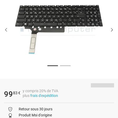
y compris 20% de TVA
99
83
€
plus
frais d'expédition
Retour sous 30 jours
Produit Msi d'origine