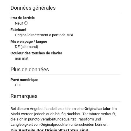
Données générales
État de l'article
Neuf
Fabricant
Original directement à partir de MSI
Mise en page / langue
DE (allemand)
Couleur des touches de clavier
noir mat
Plus de données
Pavé numérique
Oui
Remarques
Bei diesem Angebot handelt es sich um eine
Originaltastatur
. Im
Markt werden jedoch auch häufig Nachbau-Tastaturen verkauft,
die sich in puncto Verarbeitungsqualität, Passform und
Langlebigkeit von Originalprodukten unterscheiden können.
Die
Vorteile
der
Originaltastatur
sind: