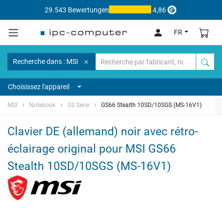
29.543 Bewertungen
4,86
FR
Recherche dans : MSI
Choisissez l'appareil
MSI
Notebook
GS Serie
GS66 Stealth 10SD/10SGS (MS-16V1)
Clavier DE (allemand) noir avec rétro-
éclairage original pour MSI GS66
Stealth 10SD/10SGS (MS-16V1)