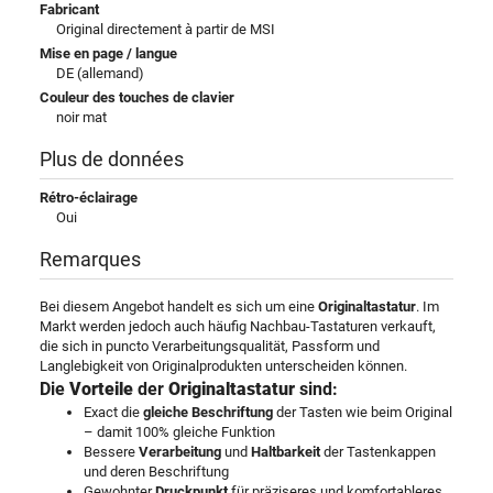
Fabricant
Original directement à partir de MSI
Mise en page / langue
DE (allemand)
Couleur des touches de clavier
noir mat
Plus de données
Rétro-éclairage
Oui
Remarques
Bei diesem Angebot handelt es sich um eine
Originaltastatur
. Im
Markt werden jedoch auch häufig Nachbau-Tastaturen verkauft,
die sich in puncto Verarbeitungsqualität, Passform und
Langlebigkeit von Originalprodukten unterscheiden können.
Die
Vorteile
der
Originaltastatur
sind:
Exact die
gleiche Beschriftung
der Tasten wie beim Original
– damit 100% gleiche Funktion
Bessere
Verarbeitung
und
Haltbarkeit
der Tastenkappen
und deren Beschriftung
Gewohnter
Druckpunkt
für präziseres und komfortableres