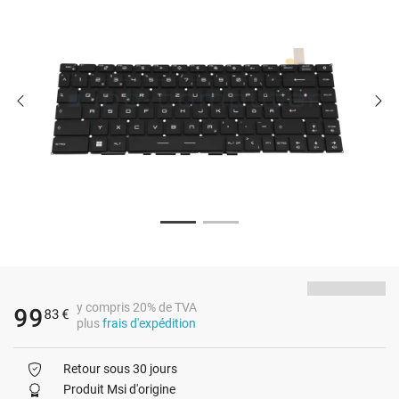
y compris 20% de TVA
99
83
€
plus
frais d'expédition
Retour sous 30 jours
Produit Msi d'origine