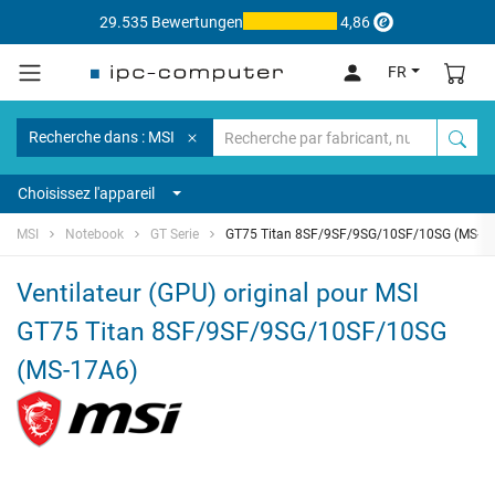
29.535 Bewertungen
4,86
FR
Recherche dans : MSI
Choisissez l'appareil
MSI
Notebook
GT Serie
GT75 Titan 8SF/9SF/9SG/10SF/10SG (MS-1
Ventilateur (GPU) original pour MSI
GT75 Titan 8SF/9SF/9SG/10SF/10SG
(MS-17A6)