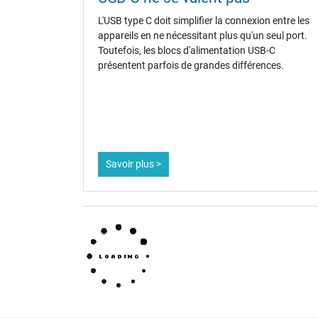
Plus de données
L'USB type C doit simplifier la connexion entre les
appareils en ne nécessitant plus qu'un seul port.
Protection surcharge, courts-circuit, surchauffe
Toutefois, les blocs d'alimentation USB-C
présentent parfois de grandes différences.
Sceau dapprobation
Savoir plus >
Weiter Informationen zum Laden Ihres Notebooks mi
oder anderen Themen besuchen Sie gerne unsere
Not
eigenen
IPC-Blog
.
Catégorisation
Catégorie