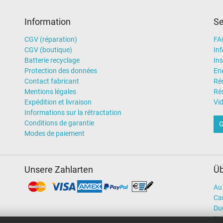
Ordinateur portatif
Information
Se
CGV (réparation)
FA
CGV (boutique)
In
Batterie recyclage
Ins
Protection des données
En
Contact fabricant
Ré
Mentions légales
Rés
Expédition et livraison
Vi
Informations sur la rétractation
Conditions de garantie
G
Modes de paiement
Unsere Zahlarten
Üb
Au 
Car
Dur
No