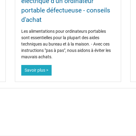
électrique d'un ordinateur
portable défectueuse - conseils
d'achat
oui
CCC
Les alimentations pour ordinateurs portables
CE
sont essentielles pour la plupart des aides
Marque UL
techniques au bureau et à la maison. - Avec ces
NOM NYCE
instructions "pas à pas", nous aidons à éviter les
PSE
mauvais achats.
Service de Contrôle Technique
Singapore Safety Mark
Savoir plus >
t einem USB-C Ladekabel können Sie in unserem
Blogbeitrag
nachlesen. B
ebook FAQ – Häufig gestellte Fragen
oder werfen Sie einen Blick in die
Chargeur