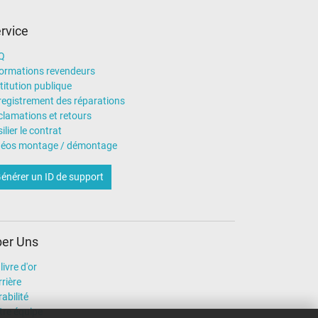
rvice
Q
formations revendeurs
titution publique
registrement des réparations
clamations et retours
ilier le contrat
déos montage / démontage
énérer un ID de support
er Uns
livre d'or
rière
abilité
tre équipe