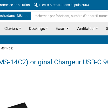
romesse de solution
Pieces & reparations depuis 2003
rche dans : MSI
Claviers
Dockings
Ecran
Ventilateur
 (MS-14C2)
MS-14C2) original Chargeur USB-C 9