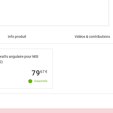
Info produit
Vidéos & contributions
watts angulaire pour MSI
2)
79
67
€
Disponible