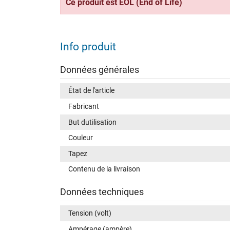
Ce produit est EOL (End of Life)
Info produit
Données générales
État de l'article
Fabricant
But dutilisation
Couleur
Tapez
Contenu de la livraison
Données techniques
Tension (volt)
Ampérage (ampère)