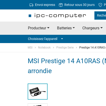
Envoi express
Retour sous 30 jours
P
Reche
Producteur
Batteries
Chargeurs
Choisissez l'appareil
MSI
Notebook
Prestige Serie
Prestige 14 A10RAS
MSI Prestige 14 A10RAS (
arrondie