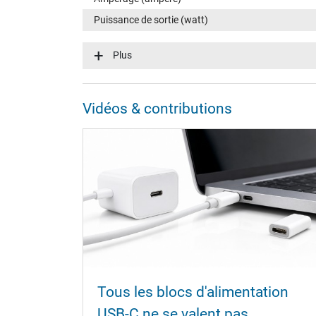
Puissance de sortie (watt)
Puissance de sortie supplémentaire
Plus
Vidéos & contributions
Tension dentrée (volt)
Efficience énergétique
Connecteur du portable
Type / forme du connecteur
Longueur du câble de connexion (m) (env.)
Mesures
Tous les blocs d'alimentation
Longueur / Largeur / Hauteur
USB-C ne se valent pas