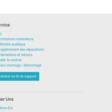
rvice
Q
formations revendeurs
titution publique
registrement des réparations
clamations et retours
ilier le contrat
déos montage / démontage
énérer un ID de support
er Uns
livre d'or