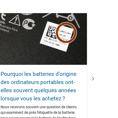
Pourquoi les batteries d'origine
Instruc
des ordinateurs portables ont-
batteri
elles souvent quelques années
des ord
lorsque vous les achetez ?
Avec ces i
batterie d
Nous recevons souvent une question de clients
l'affichage
qui examinent de près l'étiquette de la batterie
mettre à j