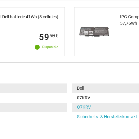
 Dell batterie 41Wh (3 cellules)
IPC-Compu
57,76Wh
59
50
€
Disponible
Dell
07KRV
O7KRV
Sicherheits- & Herstellerkontakt