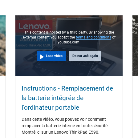
This content is hosted by a third party. By showing the
external content you accept the
terms and conditions
of
youtube.com.
Load video
Do not ask again
Instructions - Remplacement de
la batterie intégrée de
l'ordinateur portable
Dans cette vidéo, vous pouvez voir comment
remplacer la batterie interne en toute sécurité.
Montré ici sur un Lenovo ThinkPad E590.