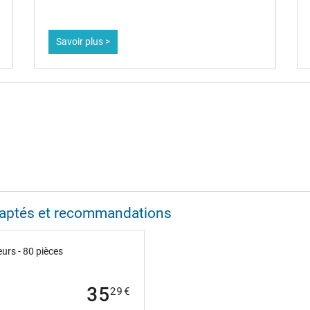
Savoir plus >
adaptés et recommandations
urs - 80 pièces
35
29
€