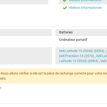
Weitere Informationen
Batteries
Ordinateur portatif
Dell Latitude 15 (5530) (DDR4)
,
Dell Precision 15 (3570)
,
Dell La
Latitude 15 (5530) (DDR4)
,
Dell
ous allons vérifier si elle est la pièce de rechange correcte pour votre mach
aire.
?