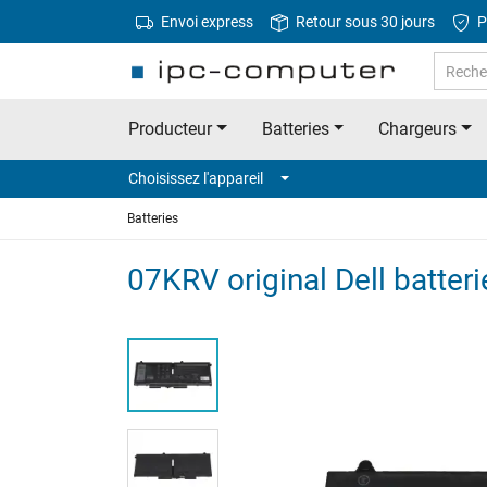
Envoi express
Retour sous 30 jours
P
Producteur
Batteries
Chargeurs
Choisissez l'appareil
Batteries
07KRV original Dell batter