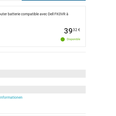
ter batterie compatible avec Dell FK0VR à
39
32
€
Disponible
-Informationen