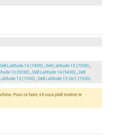
Dell Latitude 14 (7430)
,
Dell Latitude 15 (7530)
,
titude 13 (5330)
,
Dell Latitude 14 (5430)
,
Dell
 Latitude 13 (7330)
,
Dell Latitude 13 2in1 (7330)
ine. Pour ce faire, s'il vous plaît insérez le