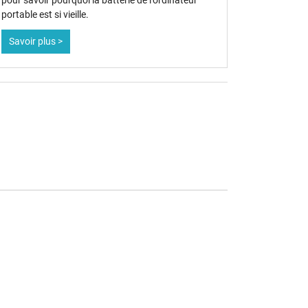
pour savoir pourquoi la batterie de l'ordinateur
portable est si vieille.
Savoir plus >
Savoir pl