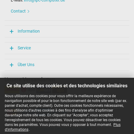
Contact
Information
Service
Über Uns
Unsere Versandarten
Ce site utilise des cookies et des technologies similaires
Nous utilisons des cookies pour vous offrir la meilleure expérience de
navigation possible et pour le bon fonctionnement de notre site web (par ex.
Unsere Zahlarten
panier d'achat, compte client). Outre ces cookies fonctionnels nécessaires,
nous utilisons d'autres cookies à des fins d'analyse afin d'optimiser
davantage notre site web. En cliquant sur "Accepter", vous acceptez
l'enregistrement de tous les cookies. Vous pouvez désactiver les cookies
dans les paramètres. Vous pouvez vous y opposer à tout moment.
Plus
Copyright ©
IPC-Computer Deutschland GmbH
d'informations
.