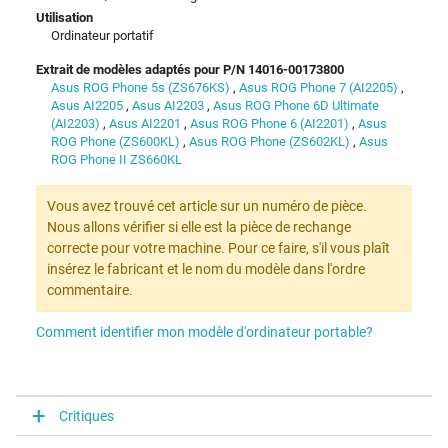
Utilisation
Ordinateur portatif
Extrait de modèles adaptés pour P/N 14016-00173800
Asus ROG Phone 5s (ZS676KS)
,
Asus ROG Phone 7 (AI2205)
,
Asus AI2205
,
Asus AI2203
,
Asus ROG Phone 6D Ultimate
(AI2203)
,
Asus AI2201
,
Asus ROG Phone 6 (AI2201)
,
Asus
ROG Phone (ZS600KL)
,
Asus ROG Phone (ZS602KL)
,
Asus
ROG Phone II ZS660KL
Vous avez trouvé cet article sur un numéro de pièce.
Nous allons vérifier si elle est la pièce de rechange
correcte pour votre machine. Pour ce faire, s'il vous plaît
insérez le fabricant et le nom du modèle dans l'ordre
commentaire.
Comment identifier mon modèle d'ordinateur portable?
Critiques