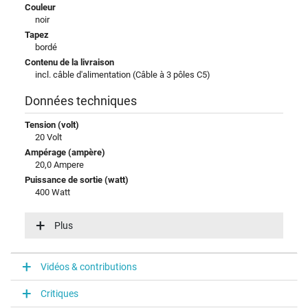
Couleur
noir
Tapez
bordé
Contenu de la livraison
incl. câble d'alimentation (Câble à 3 pôles C5)
Données techniques
Tension (volt)
20 Volt
Ampérage (ampère)
20,0 Ampere
Puissance de sortie (watt)
400 Watt
Tension dentrée (volt)
100-240V / 50-60Hz
Plus
Efficience énergétique
VI
Vidéos & contributions
Connecteur du portable
Critiques
Type / forme du connecteur