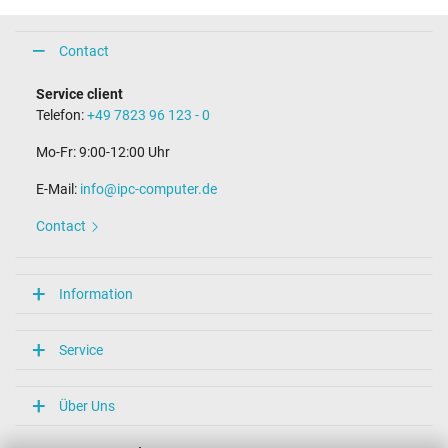
Compact Plug / 180° droit
Longueur de la fiche (mm)
12,0 mm
Contact
Broche dans la fiche
Non
Service client
Longueur du câble de connexion (m) (env.)
Telefon:
+49 7823 96 123 - 0
1.00 m
Mo-Fr: 9:00-12:00 Uhr
Mesures
E-Mail:
info@ipc-computer.de
Longueur / Largeur / Hauteur
188 mm / 88 mm / 188 mm
Contact
Plus de données
Protection surcharge, courts-circuit, surchauffe
Information
oui
Sceau dapprobation
CCC
Service
CE
EAC
Marque UL
Über Uns
NOM NYCE
PSE