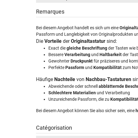
Remarques
Bei diesem Angebot handelt es sich um eine
Originalt
Passform und Langlebigkeit von Originalprodukten u
Die
Vorteile
der
Originaltastatur
sind:
Exact die
gleiche Beschriftung
der Tasten wie 
Bessere
Verarbeitung
und
Haltbarkeit
der Tas
Gewohnter
Druckpunkt
für präziseres und kom
Perfekte
Passform
und
Kompatibilität
zum No
Häufige
Nachteile
von
Nachbau-Tastaturen
si
Abweichende oder schnell
abblätternde Besch
Schlechtere Materialien
und Verarbeitung
Unzureichende Passform, die zu
Kompatibilit
Bei diesem Angebot können Sie also sicher sein, eine
h
Catégorisation