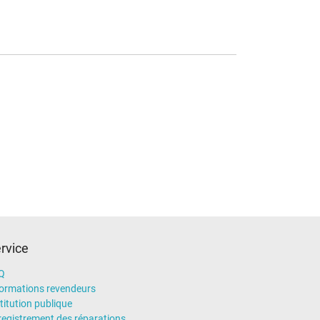
rvice
Q
formations revendeurs
titution publique
registrement des réparations