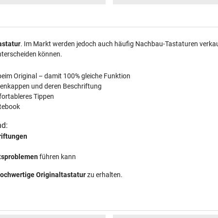
astatur
. Im Markt werden jedoch auch häufig Nachbau-Tastaturen verkauft
nterscheiden können.
beim Original – damit 100% gleiche Funktion
tenkappen und deren Beschriftung
fortableres Tippen
tebook
nd:
riftungen
ätsproblemen
führen kann
ochwertige Originaltastatur
zu erhalten.