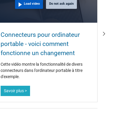
Load video
Do not ask again
Puis-j
Connecteurs pour ordinateur
de tou
portable - voici comment
clavier
fonctionne un changement
Il ne se p
Cette vidéo montre la fonctionnalité de divers
nous dema
connecteurs dans l'ordinateur portable à titre
vendre des
d'exemple.
les clips d
Savoir plus >
Savoir pl