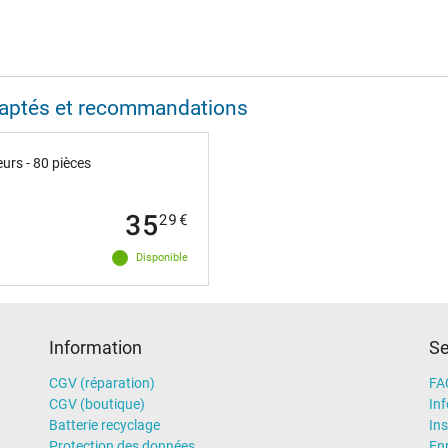
adaptés et recommandations
urs - 80 pièces
35
29
€
Disponible
Information
Se
CGV (réparation)
FA
CGV (boutique)
In
Batterie recyclage
Ins
Protection des données
En