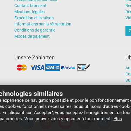
Contact fabricant
Ré
Mentions légales
Rés
Expédition et livraison
Vi
Informations sur la rétractation
Conditions de garantie
G
Modes de paiement
Unsere Zahlarten
Üb
Au 
Car
Dur
No
echnologies similaires
re expérience de navigation possible et pour le bon fonctionnement 
 ces cookies fonctionnels nécessaires, nous utilisons d'autres cook
b. En cliquant sur "Accepter", vous acceptez l'enregistrement de tous
s paramètres. Vous pouvez vous y opposer à tout moment.
Plus