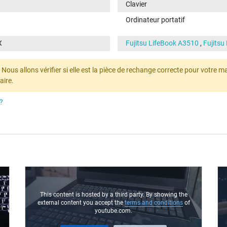
Clavier
Ordinateur portatif
X
Fujitsu LifeBook A3510
,
Fujitsu
ous allons vérifier si elle est la pièce de rechange correcte pour votre mach
aire.
?
This content is hosted by a third party. By showing the
external content you accept the
terms and conditions
of
youtube.com.