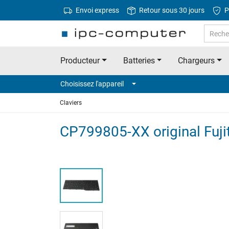
Envoi express
Retour sous 30 jours
P
Producteur
Batteries
Chargeurs
Choisissez l'appareil
Claviers
CP799805-XX original Fujits