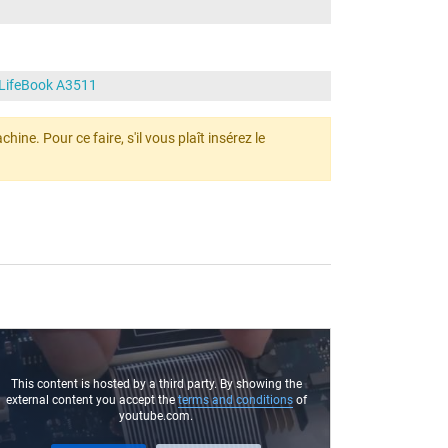
 LifeBook A3511
ine. Pour ce faire, s'il vous plaît insérez le
This content is hosted by a third party. By showing the
external content you accept the
terms and conditions
of
youtube.com.