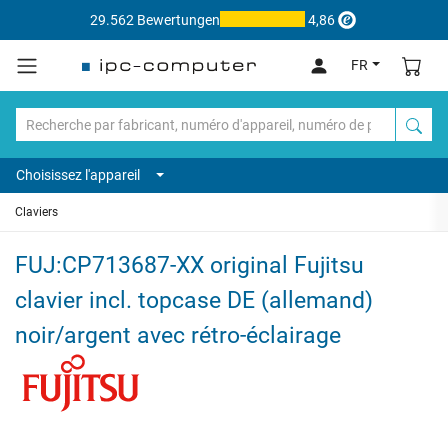
29.562 Bewertungen
4,86
FR
Choisissez l'appareil
Claviers
FUJ:CP713687-XX original Fujitsu
clavier incl. topcase DE (allemand)
noir/argent avec rétro-éclairage