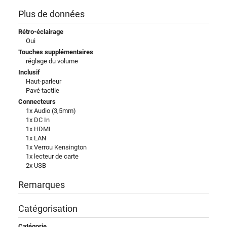
Plus de données
Rétro-éclairage
Oui
Touches supplémentaires
réglage du volume
Inclusif
Haut-parleur
Pavé tactile
Connecteurs
1x Audio (3,5mm)
1x DC In
1x HDMI
1x LAN
1x Verrou Kensington
1x lecteur de carte
2x USB
Remarques
Catégorisation
Catégorie