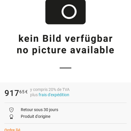
y compris 20% de TVA
917
65
€
plus
frais d'expédition
Retour sous 30 jours
Produit d'origine
Ordre lié