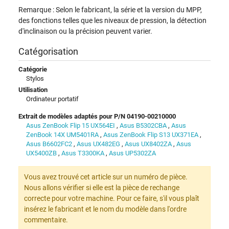
Remarque : Selon le fabricant, la série et la version du MPP,
des fonctions telles que les niveaux de pression, la détection
d'inclinaison ou la précision peuvent varier.
Catégorisation
Catégorie
Stylos
Utilisation
Ordinateur portatif
Extrait de modèles adaptés pour P/N 04190-00210000
Asus ZenBook Flip 15 UX564EI
,
Asus B5302CBA
,
Asus
ZenBook 14X UM5401RA
,
Asus ZenBook Flip S13 UX371EA
,
Asus B6602FC2
,
Asus UX482EG
,
Asus UX8402ZA
,
Asus
UX5400ZB
,
Asus T3300KA
,
Asus UP5302ZA
Vous avez trouvé cet article sur un numéro de pièce.
Nous allons vérifier si elle est la pièce de rechange
correcte pour votre machine. Pour ce faire, s'il vous plaît
insérez le fabricant et le nom du modèle dans l'ordre
commentaire.