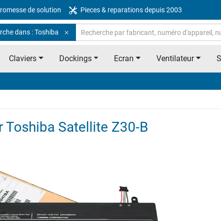
romesse de solution
Pieces & reparations depuis 2003
rche dans : Toshiba
Claviers
Dockings
Ecran
Ventilateur
r Toshiba Satellite Z30-B