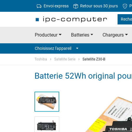
Envoi express
Retour sous 30 jours
P
Reche
Producteur
Batteries
Chargeurs
Choisissez l'appareil
Toshiba
Satellite Serie
Satellite Z30-B
Batterie 52Wh original pou