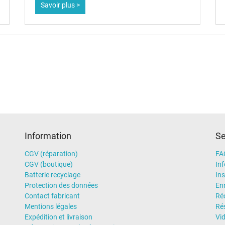
Savoir plus >
Information
Se
CGV (réparation)
FA
CGV (boutique)
In
Batterie recyclage
Ins
Protection des données
En
Contact fabricant
Ré
Mentions légales
Rés
Expédition et livraison
Vi