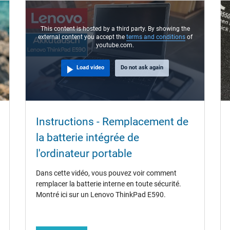
This content is hosted by a third party. By showing the
external content you accept the
terms and conditions
of
youtube.com.
Load video
Do not ask again
Instructions - Remplacement de
la batterie intégrée de
l'ordinateur portable
Dans cette vidéo, vous pouvez voir comment
remplacer la batterie interne en toute sécurité.
Montré ici sur un Lenovo ThinkPad E590.