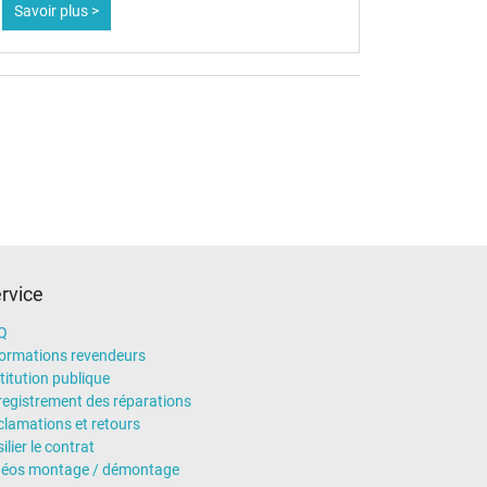
Savoir plus >
Savoir pl
rvice
Q
formations revendeurs
titution publique
registrement des réparations
clamations et retours
ilier le contrat
déos montage / démontage