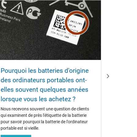
Pourquoi les batteries d'origine
Commen
des ordinateurs portables ont-
de mon
elles souvent quelques années
100 % 
lorsque vous les achetez ?
Qu'elles s
utilisées o
Nous recevons souvent une question de clients
d'ordinate
qui examinent de près l'étiquette de la batterie
défauts. I
pour savoir pourquoi la batterie de l'ordinateur
mesures po
portable est si vieille.
vie.