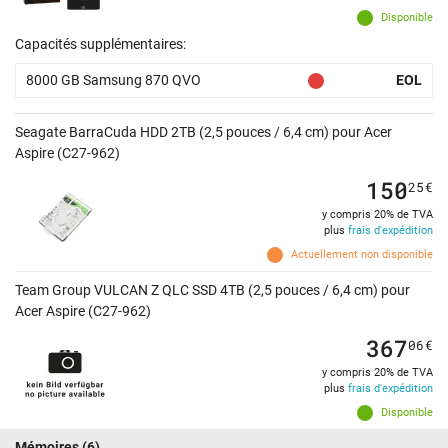
Disponible
Capacités supplémentaires:
8000 GB Samsung 870 QVO
EOL
Seagate BarraCuda HDD 2TB (2,5 pouces / 6,4 cm) pour Acer
Aspire (C27-962)
150
25
€
y compris 20% de TVA
plus
frais d'expédition
Actuellement non disponible
Team Group VULCAN Z QLC SSD 4TB (2,5 pouces / 6,4 cm) pour
Acer Aspire (C27-962)
367
06
€
y compris 20% de TVA
plus
frais d'expédition
Disponible
Mémoires
(6)