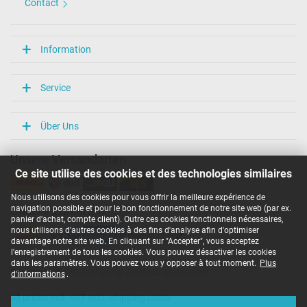
Contact
Information
Service
Über Uns
Unsere Versandarten
Ce site utilise des cookies et des technologies similaires
Nous utilisons des cookies pour vous offrir la meilleure expérience de
navigation possible et pour le bon fonctionnement de notre site web (par ex.
Unsere Zahlarten
panier d'achat, compte client). Outre ces cookies fonctionnels nécessaires,
nous utilisons d'autres cookies à des fins d'analyse afin d'optimiser
davantage notre site web. En cliquant sur "Accepter", vous acceptez
l'enregistrement de tous les cookies. Vous pouvez désactiver les cookies
dans les paramètres. Vous pouvez vous y opposer à tout moment.
Plus
Copyright ©
IPC-Computer Deutschland GmbH
d'informations
.
All prices incl. VAT excl. shipping costs