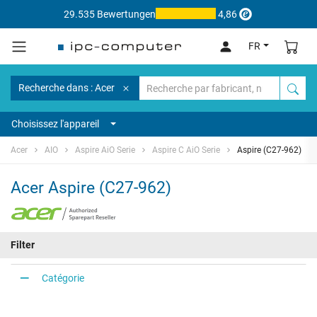
29.535 Bewertungen
4,86
FR
Recherche dans : Acer
Choisissez l'appareil
Acer
AIO
Aspire AiO Serie
Aspire C AiO Serie
Aspire (C27-962)
Acer Aspire (C27-962)
Filter
Catégorie