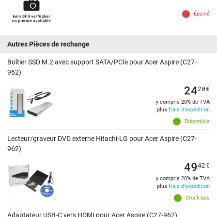
Épuisé
Autres Pièces de rechange
Boîtier SSD M.2 avec support SATA/PCIe pour Acer Aspire (C27-
962)
24
20
€
y compris 20% de TVA
plus
frais d'expédition
Disponible
Lecteur/graveur DVD externe Hitachi-LG pour Acer Aspire (C27-
962)
49
42
€
y compris 20% de TVA
plus
frais d'expédition
Stock bas
Adaptateur USB-C vers HDMI pour Acer Aspire (C27-962)