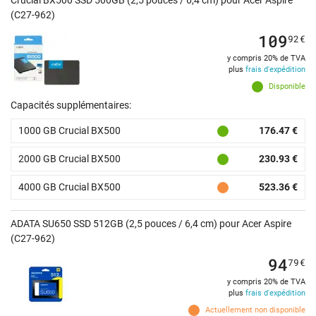
Crucial BX500 SSD 500GB (2,5 pouces / 6,4 cm) pour Acer Aspire
(C27-962)
109
92
€
y compris 20% de TVA
plus
frais d'expédition
Disponible
Capacités supplémentaires:
1000 GB Crucial BX500
176.47 €
2000 GB Crucial BX500
230.93 €
4000 GB Crucial BX500
523.36 €
ADATA SU650 SSD 512GB (2,5 pouces / 6,4 cm) pour Acer Aspire
(C27-962)
94
79
€
y compris 20% de TVA
plus
frais d'expédition
Actuellement non disponible