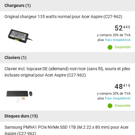
Chargeurs
(1)
Original chargeur 135 watts normal pour Acer Aspire (C27-962)
52
44
€
y compris 20% de TVA
plus
frais d'expédition
Disponible
Claviers
(1)
Clavier incl. topcase DE (allemand) noir/noir (sans fil), souris et piles
incluses original pour Acer Aspire (C27-962)
48
41
€
y compris 20% de TVA
plus
frais d'expédition
Disponible
Disques durs
(15)
Samsung PM9A1 PCIe NVMe SSD 1TB (M.2 22 x 80 mm) pour Acer
Aspire (C27-962)