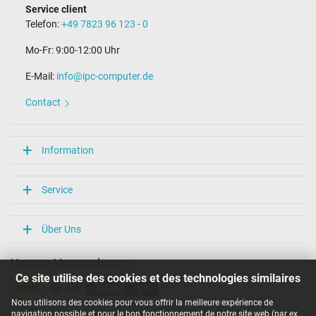
Service client
Telefon:
+49 7823 96 123 - 0
Mo-Fr: 9:00-12:00 Uhr
E-Mail:
info@ipc-computer.de
Contact
Information
Service
Über Uns
Unsere Versandarten
Ce site utilise des cookies et des technologies similaires
Nous utilisons des cookies pour vous offrir la meilleure expérience de
navigation possible et pour le bon fonctionnement de notre site web (par ex.