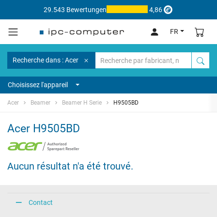
29.543 Bewertungen
4,86
FR
Recherche dans : Acer
Choisissez l'appareil
Acer
Beamer
Beamer H Serie
H9505BD
Acer H9505BD
Aucun résultat n'a été trouvé.
Contact