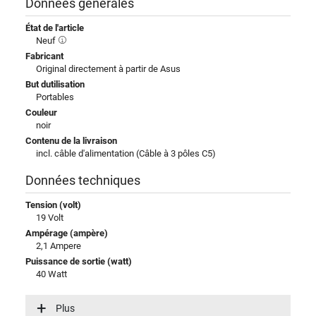
Données générales
État de l'article
Neuf
Fabricant
Original directement à partir de Asus
But dutilisation
Portables
Couleur
noir
Contenu de la livraison
incl. câble d'alimentation (Câble à 3 pôles C5)
Données techniques
Tension (volt)
19 Volt
Ampérage (ampère)
2,1 Ampere
Puissance de sortie (watt)
40 Watt
Tension dentrée (volt)
100-240V / 50-60Hz
Plus