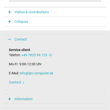
Efficience énergétique
VI
Vidéos & contributions
Connecteur du portable
Critiques
Type / forme du connecteur
rond(e) / –
Longueur de la fiche (mm)
11,0 mm
Contact
Diamètre extérieur/intérieur du connecteur
5,5 mm / 2,5 mm
Service client
Broche dans la fiche
Telefon:
+49 7823 96 123 - 0
Non
Longueur du câble de connexion (m) (env.)
Mo-Fr: 9:00-12:00 Uhr
1.75 m
E-Mail:
info@ipc-computer.de
Mesures
Contact
Longueur / Largeur / Hauteur
86 mm / 36 mm / 27 mm
Plus de données
Information
Protection surcharge, courts-circuit, surchauffe