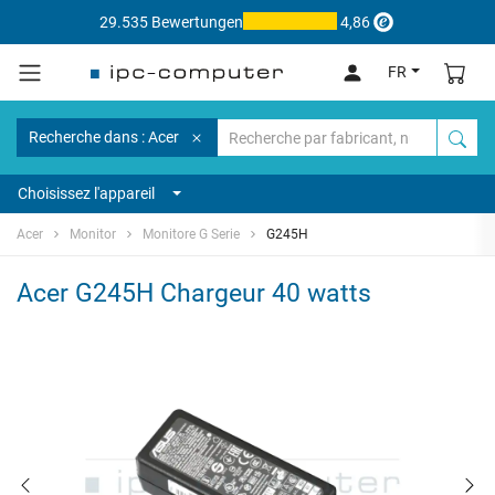
29.535 Bewertungen
4,86
FR
Recherche dans : Acer
Choisissez l'appareil
Acer
Monitor
Monitore G Serie
G245H
Acer G245H Chargeur 40 watts