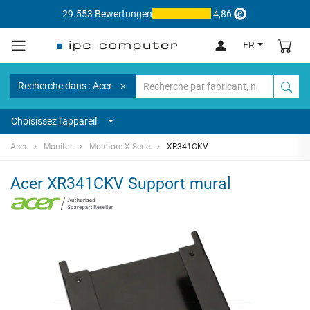
29.553 Bewertungen
4,86
FR
Recherche dans : Acer
Choisissez l'appareil
Acer
Monitor
Monitore X Serie
XR341CKV
Acer XR341CKV Support mural