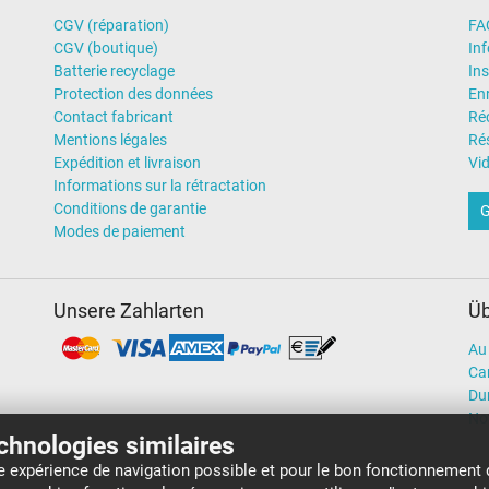
CGV (réparation)
FA
CGV (boutique)
In
Batterie recyclage
Ins
Protection des données
En
Contact fabricant
Ré
Mentions légales
Rés
Expédition et livraison
Vi
Informations sur la rétractation
Conditions de garantie
G
Modes de paiement
Unsere Zahlarten
Üb
Au 
Car
Dur
No
echnologies similaires
re expérience de navigation possible et pour le bon fonctionnement 