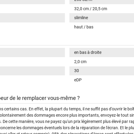
32,0 cm / 20,5 cm
slimline
haut / bas
en bas à droite
2,0 cm
30
eDP
 peur de le remplacer vous-même ?
rtains cas. En effet, la plupart du temps, il ne suffit pas d'ouvrir le boîti
nvolontairement des dommages encore plus importants, envoyez-le tout s
s. De cette manière, vous ne payez qu'un prix légèrement plus élevé par r
 concerne les dommages éventuels lors de la réparation de l'écran. Et le p
nvoi aller et retour compris). 95% des réparations d'écran sont effectuées