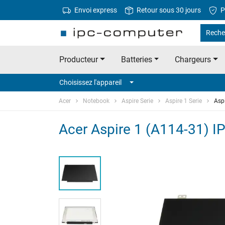
Envoi express
Retour sous 30 jours
P
Reche
Producteur
Batteries
Chargeurs
Choisissez l'appareil
Acer
Notebook
Aspire Serie
Aspire 1 Serie
Asp
Acer Aspire 1 (A114-31) 