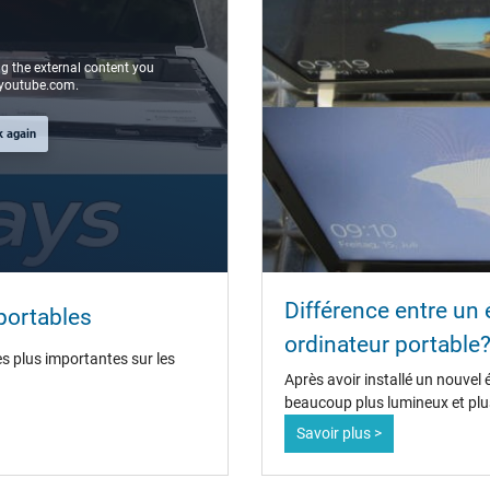
ng the external content you
youtube.com.
k again
Différence entre un
portables
ordinateur portable
s plus importantes sur les
Après avoir installé un nouvel é
beaucoup plus lumineux et plus
Savoir plus >