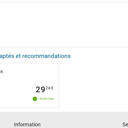
adaptés et recommandations
ch
29
24
€
Stock bas
Information
Se