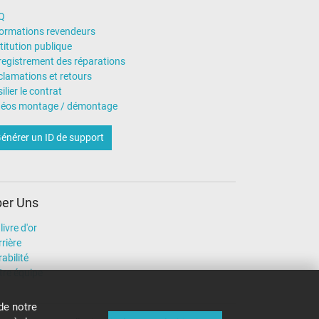
Q
formations revendeurs
titution publique
registrement des réparations
clamations et retours
ilier le contrat
déos montage / démontage
énérer un ID de support
er Uns
livre d'or
rière
abilité
tre équipe
de notre