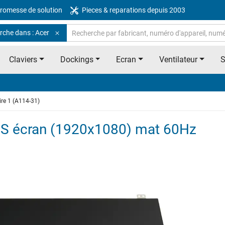
romesse de solution
Pieces & reparations depuis 2003
rche dans : Acer
Claviers
Dockings
Ecran
Ventilateur
ire 1 (A114-31)
IPS écran (1920x1080) mat 60Hz