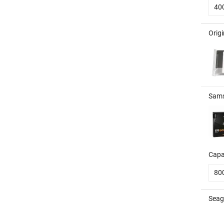
40
Orig
Sams
Capa
80
Seag