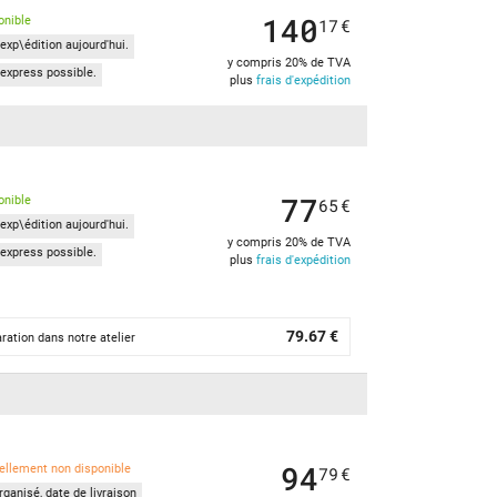
140
onible
17
€
exp\édition aujourd'hui.
y compris 20% de TVA
express possible.
plus
frais d'expédition
77
onible
65
€
exp\édition aujourd'hui.
y compris 20% de TVA
express possible.
plus
frais d'expédition
79.67 €
ration dans notre atelier
94
ellement non disponible
79
€
ganisé, date de livraison