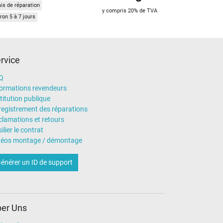
ais de réparation
y compris 20% de TVA
ron 5 à 7 jours
rvice
Q
formations revendeurs
titution publique
registrement des réparations
clamations et retours
ilier le contrat
déos montage / démontage
énérer un ID de support
er Uns