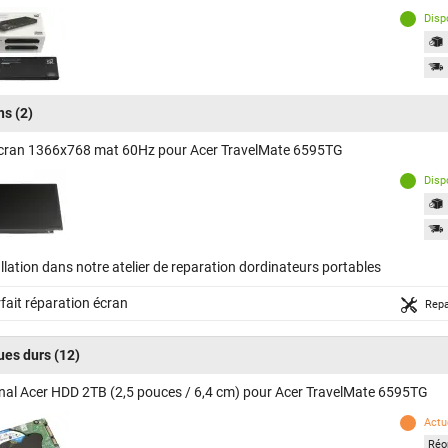
Disp
ns
(2)
cran 1366x768 mat 60Hz pour Acer TravelMate 6595TG
Disp
llation dans notre atelier de reparation dordinateurs portables
fait réparation écran
Repa
ues durs
(12)
inal Acer HDD 2TB (2,5 pouces / 6,4 cm) pour Acer TravelMate 6595TG
Actu
Réor