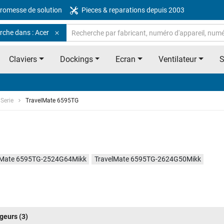
romesse de solution
Pieces & reparations depuis 2003
rche dans : Acer
Claviers
Dockings
Ecran
Ventilateur
Serie
TravelMate 6595TG
lMate 6595TG-2524G64Mikk
TravelMate 6595TG-2624G50Mikk
geurs
(3)