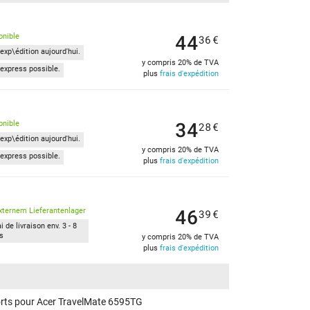
44
onible
36
€
exp\édition aujourd'hui.
y compris 20% de TVA
express possible.
plus
frais d'expédition
34
onible
28
€
exp\édition aujourd'hui.
y compris 20% de TVA
express possible.
plus
frais d'expédition
46
xternem Lieferantenlager
39
€
i de livraison env. 3 - 8
rs
y compris 20% de TVA
plus
frais d'expédition
orts pour Acer TravelMate 6595TG