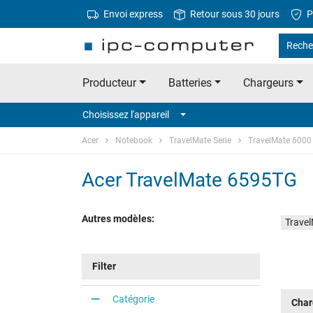
Envoi express
Retour sous 30 jours
P
Reche
Producteur
Batteries
Chargeurs
Choisissez l'appareil
Acer
Notebook
TravelMate Serie
TravelMate 6000 
Acer TravelMate 6595TG
Autres modèles:
Trave
Filter
Catégorie
Char