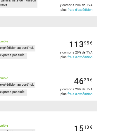
ganisé, date de livraison
onnue
y compris 20% de TVA
plus
frais d'expédition
113
onible
95
€
exp\édition aujourd'hui.
y compris 20% de TVA
express possible.
plus
frais d'expédition
46
onible
39
€
exp\édition aujourd'hui.
y compris 20% de TVA
express possible.
plus
frais d'expédition
15
onible
13
€