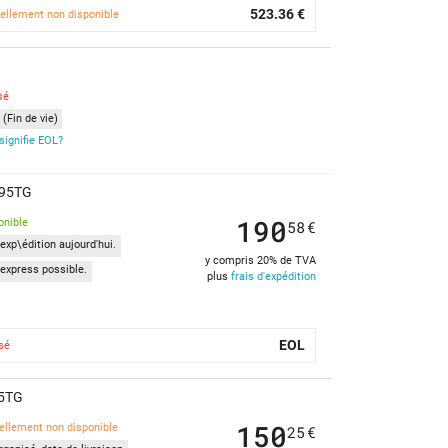
523.36 €
ellement non disponible
sé
(Fin de vie)
signifie EOL?
595TG
190
onible
58
€
exp\édition aujourd'hui.
y compris 20% de TVA
express possible.
plus
frais d'expédition
EOL
sé
95TG
150
ellement non disponible
25
€