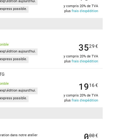
exp\édition aujourd'hui.
y compris 20% de TVA
express possible.
plus
frais d'expédition
35
onible
29
€
exp\édition aujourd'hui.
y compris 20% de TVA
express possible.
plus
frais d'expédition
5TG
19
onible
16
€
exp\édition aujourd'hui.
y compris 20% de TVA
express possible.
plus
frais d'expédition
0
00
€
ration dans notre atelier