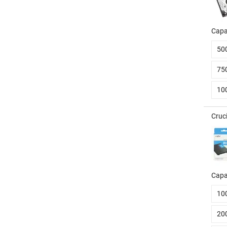
Capa
50
75
10
Cruc
Capa
10
20