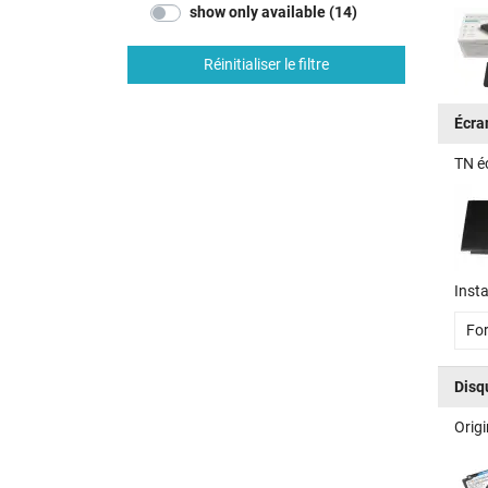
show only available (14)
Réinitialiser le filtre
Écra
TN é
Insta
For
Disq
Orig