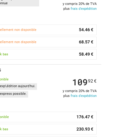
onnue
y compris 20% de TVA
plus
frais d'expédition
54.46 €
ellement non disponible
68.57 €
ellement non disponible
58.49 €
k bas
G
109
onible
92
€
exp\édition aujourd'hui.
y compris 20% de TVA
express possible.
plus
frais d'expédition
176.47 €
onible
230.93 €
k bas