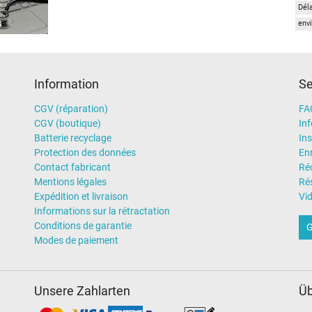
Dél
envi
Information
Se
CGV (réparation)
FA
CGV (boutique)
In
Batterie recyclage
Ins
Protection des données
En
Contact fabricant
Ré
Mentions légales
Rés
Expédition et livraison
Vi
Informations sur la rétractation
Conditions de garantie
G
Modes de paiement
Unsere Zahlarten
Üb