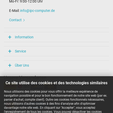
Mo-Fr: 9:00-12:00 Uhr
E-Mail:
info@ipc-computer.de
Contact
Information
Service
Über Uns
Unsere Versandarten
Ce site utilise des cookies et des technologies similaires
Nous utilisons des cookies pour vous offrir la meilleure expérience de
navigation possible et pour le bon fonctionnement de notre site web (par ex.
Unsere Zahlarten
panier d'achat, compte client). Outre ces cookies fonctionnels nécessaires,
nous utilisons d'autres cookies à des fins d'analyse afin d'optimiser
davantage notre site web. En cliquant sur "Accepter", vous acceptez
l'enregistrement de tous les cookies. Vous pouvez désactiver les cookies