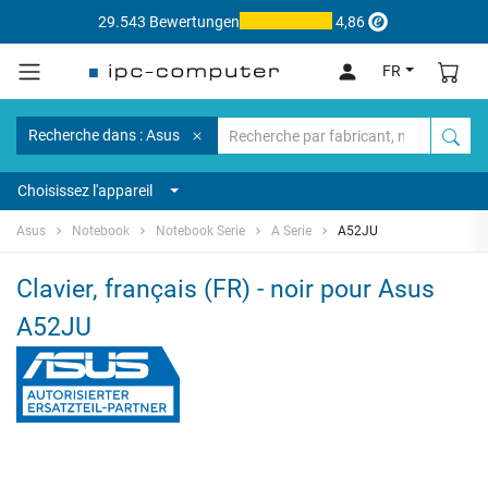
29.543 Bewertungen
4,86
FR
Recherche dans : Asus
Choisissez l'appareil
Asus
Notebook
Notebook Serie
A Serie
A52JU
Clavier, français (FR) - noir pour Asus
A52JU