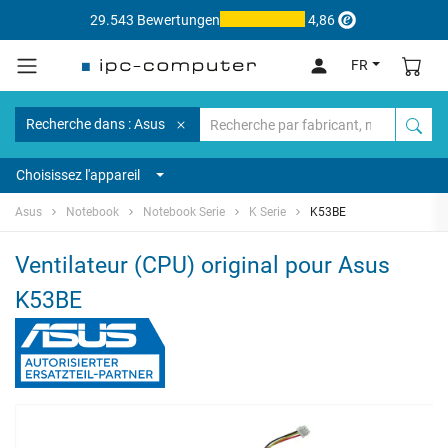
29.543 Bewertungen
4,86
FR
Recherche dans : Asus
Choisissez l'appareil
Asus
Notebook
Notebook Serie
K Serie
K53BE
Ventilateur (CPU) original pour Asus
K53BE