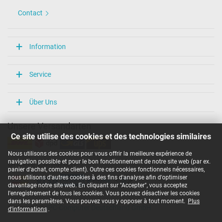
Contact
Information
Service
Über Uns
Unsere Versandarten
Ce site utilise des cookies et des technologies similaires
Nous utilisons des cookies pour vous offrir la meilleure expérience de
navigation possible et pour le bon fonctionnement de notre site web (par ex.
Unsere Zahlarten
panier d'achat, compte client). Outre ces cookies fonctionnels nécessaires,
nous utilisons d'autres cookies à des fins d'analyse afin d'optimiser
davantage notre site web. En cliquant sur "Accepter", vous acceptez
l'enregistrement de tous les cookies. Vous pouvez désactiver les cookies
dans les paramètres. Vous pouvez vous y opposer à tout moment.
Plus
Copyright ©
IPC-Computer Deutschland GmbH
d'informations
.