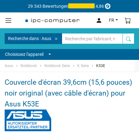
29.543 Bewertungen
4,86
FR
Recherche dans : Asus
Choisissez l'appareil
Asus
Notebook
Notebook Serie
K Serie
K53E
Couvercle d'écran 39,6cm (15,6 pouces)
noir original (avec câble d'écran) pour
Asus K53E