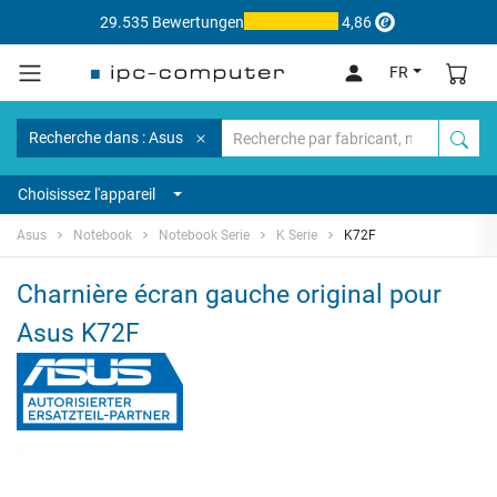
29.535 Bewertungen
4,86
FR
Recherche dans : Asus
Choisissez l'appareil
Asus
Notebook
Notebook Serie
K Serie
K72F
Charnière écran gauche original pour
Asus K72F