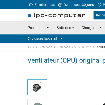
Envoi express
Retour sous 30 jours
P
Reche
Producteur
Batteries
Chargeurs
Choisissez l'appareil
Asus
Notebook
Notebook Serie
K Serie
K73T
Ventilateur (CPU) origina