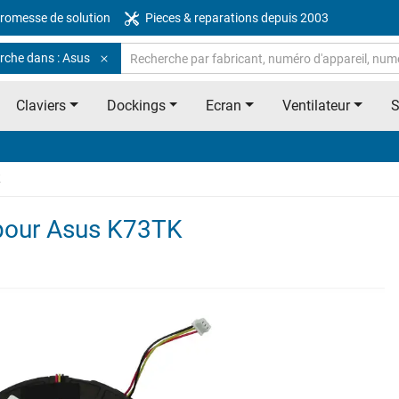
romesse de solution
Pieces & reparations depuis 2003
rche dans : Asus
Claviers
Dockings
Ecran
Ventilateur
K
l pour Asus K73TK