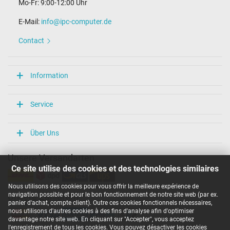
Mo-Fr: 9:00-12:00 Uhr
E-Mail:
info@ipc-computer.de
Contact
Information
Service
Über Uns
Unsere Versandarten
Ce site utilise des cookies et des technologies similaires
Nous utilisons des cookies pour vous offrir la meilleure expérience de
navigation possible et pour le bon fonctionnement de notre site web (par ex.
Unsere Zahlarten
panier d'achat, compte client). Outre ces cookies fonctionnels nécessaires,
nous utilisons d'autres cookies à des fins d'analyse afin d'optimiser
davantage notre site web. En cliquant sur "Accepter", vous acceptez
l'enregistrement de tous les cookies. Vous pouvez désactiver les cookies