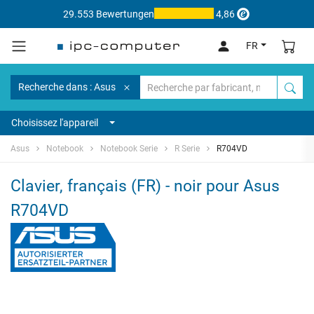
29.553 Bewertungen
4,86
FR
Recherche dans : Asus
Choisissez l'appareil
Asus
Notebook
Notebook Serie
R Serie
R704VD
Clavier, français (FR) - noir pour Asus
R704VD