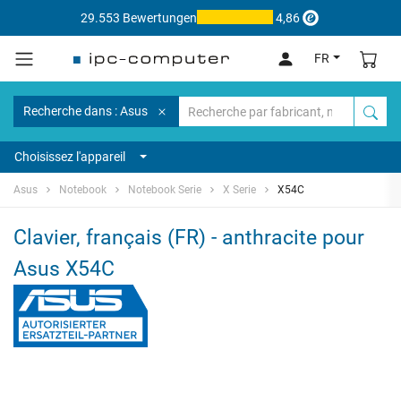
29.553 Bewertungen
4,86
FR
Recherche dans : Asus
Choisissez l'appareil
Asus
Notebook
Notebook Serie
X Serie
X54C
Clavier, français (FR) - anthracite pour
Asus X54C