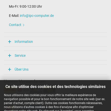
Mo-Fr: 9:00-12:00 Uhr
E-Mail:
info@ipc-computer.de
Contact
Information
Service
Über Uns
Unsere Versandarten
Ce site utilise des cookies et des technologies similaires
Nous utilisons des cookies pour vous offrir la meilleure expérience de
navigation possible et pour le bon fonctionnement de notre site web (par ex.
Unsere Zahlarten
panier d'achat, compte client). Outre ces cookies fonctionnels nécessaires,
nous utilisons d'autres cookies à des fins d'analyse afin d'optimiser