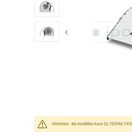
Attention : les modèles Asus GL703VM, FX50