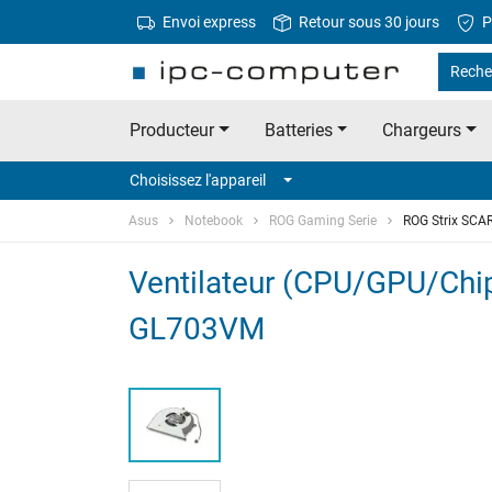
Envoi express
Retour sous 30 jours
P
Reche
Producteur
Batteries
Chargeurs
Choisissez l'appareil
Asus
Notebook
ROG Gaming Serie
ROG Strix SC
Ventilateur (CPU/GPU/Chip
GL703VM