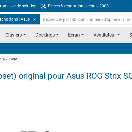
romesse de solution
Pieces & reparations depuis 2003
rche dans : Asus
Claviers
Dockings
Ecran
Ventilateur
AR GL703VM
set) original pour Asus ROG Strix 