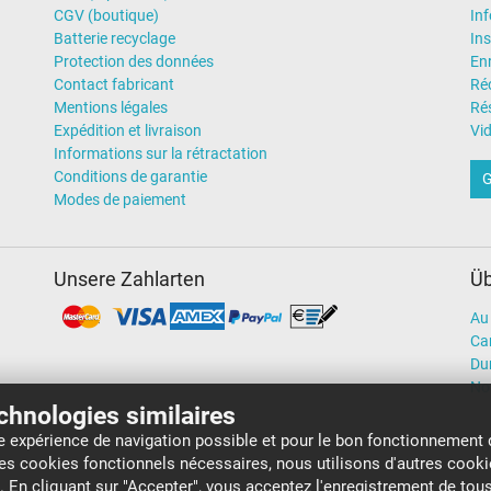
CGV (boutique)
In
Batterie recyclage
Ins
Protection des données
En
Contact fabricant
Ré
Mentions légales
Rés
Expédition et livraison
Vi
Informations sur la rétractation
Conditions de garantie
G
Modes de paiement
Unsere Zahlarten
Üb
Au 
Car
Dur
No
echnologies similaires
re expérience de navigation possible et pour le bon fonctionnement 
 ces cookies fonctionnels nécessaires, nous utilisons d'autres cook
b. En cliquant sur "Accepter", vous acceptez l'enregistrement de tous