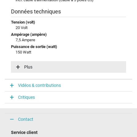
Données techniques
Tension (volt)
20 Volt
Ampérage (ampère)
7,5 Ampere
Puissance de sortie (watt)
150 Watt
Tension dentrée (volt)
100-240V / 50-60Hz
Plus
Efficience énergétique
VI
Vidéos & contributions
Connecteur du portable
Critiques
Type / forme du connecteur
rond(e) / 90° coudé
Longueur de la fiche (mm)
11,2 mm
Contact
Diamètre extérieur/intérieur du connecteur
6,0 mm / 3,3 mm
Service client
Broche dans la fiche