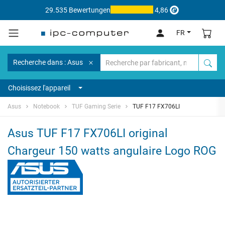
29.535 Bewertungen
4,86
FR
Recherche dans : Asus
Choisissez l'appareil
Asus
Notebook
TUF Gaming Serie
TUF F17 FX706LI
Asus TUF F17 FX706LI original
Chargeur 150 watts angulaire Logo ROG