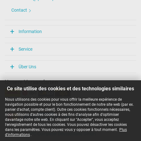
Mesures
Contact
Longueur / Largeur / Hauteur
54 mm / 29 mm / 54 mm
Plus de données
Information
Protection surcharge, courts-circuit, surchauffe
oui
Service
Sceau dapprobation
CE
Service de Contrôle Technique
Über Uns
Catégorisation
Unsere Versandarten
Ce site utilise des cookies et des technologies similaires
Catégorie
Chargeur
Nous utilisons des cookies pour vous offrir la meilleure expérience de
Utilisation
navigation possible et pour le bon fonctionnement de notre site web (par ex.
Unsere Zahlarten
Ordinateur portatif
panier d'achat, compte client). Outre ces cookies fonctionnels nécessaires,
nous utilisons d'autres cookies à des fins d'analyse afin d'optimiser
davantage notre site web. En cliquant sur "Accepter", vous acceptez
l'enregistrement de tous les cookies. Vous pouvez désactiver les cookies
dans les paramètres. Vous pouvez vous y opposer à tout moment.
Plus
Copyright ©
IPC-Computer Deutschland GmbH
d'informations
.