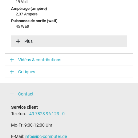
19 Volt
Ampérage (ampère)
2,37 Ampere
Puissance de sortie (watt)
45 Watt
Tension dentrée (volt)
100-240V / 50-60Hz
Plus
Efficience énergétique
V
Vidéos & contributions
Connecteur du portable
Critiques
Type / forme du connecteur
rond(e) / 90° coudé
Longueur de la fiche (mm)
9,8 mm
Contact
Diamètre extérieur/intérieur du connecteur
4,0 mm / 1,2 mm
Service client
Broche dans la fiche
Telefon:
+49 7823 96 123 - 0
Non
Longueur du câble de connexion (m) (env.)
Mo-Fr: 9:00-12:00 Uhr
2.00 m
E-Mail:
info@ipc-computer.de