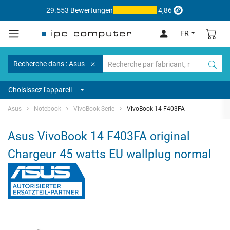
29.553 Bewertungen
4,86
FR
Recherche dans : Asus
Choisissez l'appareil
Asus
Notebook
VivoBook Serie
VivoBook 14 F403FA
Asus VivoBook 14 F403FA original
Chargeur 45 watts EU wallplug normal