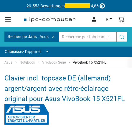
29.553 Bewertungen
4,86
FR
Recherche dans : Asus
Choisissez l'appareil
Asus
Notebook
VivoBook Serie
VivoBook 15 X521FL
Clavier incl. topcase DE (allemand)
argent/argent avec rétro-éclairage
original pour Asus VivoBook 15 X521FL