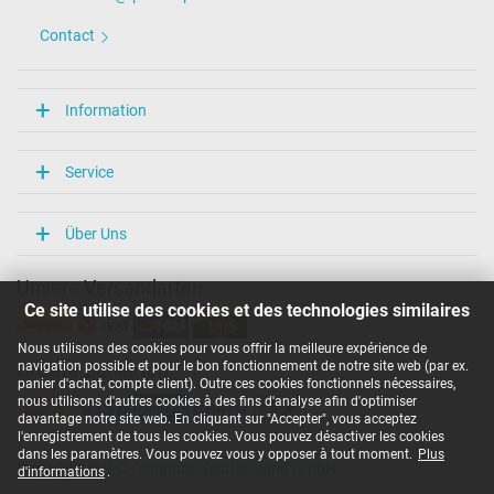
Mesures
Contact
Longueur / Largeur / Hauteur
54 mm / 29 mm / 54 mm
Plus de données
Information
Protection surcharge, courts-circuit, surchauffe
oui
Service
Sceau dapprobation
CE
Service de Contrôle Technique
Über Uns
Catégorisation
Unsere Versandarten
Ce site utilise des cookies et des technologies similaires
Catégorie
Chargeur
Nous utilisons des cookies pour vous offrir la meilleure expérience de
Utilisation
navigation possible et pour le bon fonctionnement de notre site web (par ex.
Unsere Zahlarten
Ordinateur portatif
panier d'achat, compte client). Outre ces cookies fonctionnels nécessaires,
nous utilisons d'autres cookies à des fins d'analyse afin d'optimiser
davantage notre site web. En cliquant sur "Accepter", vous acceptez
l'enregistrement de tous les cookies. Vous pouvez désactiver les cookies
dans les paramètres. Vous pouvez vous y opposer à tout moment.
Plus
Copyright ©
IPC-Computer Deutschland GmbH
d'informations
.