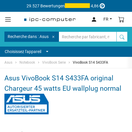
29.527 Bewertungen
4,86
FR
Recherche dans : Asus
Choisissez l'appareil
Asus
Notebook
VivoBook Serie
VivoBook S14 S433FA
Asus VivoBook S14 S433FA original
Chargeur 45 watts EU wallplug normal