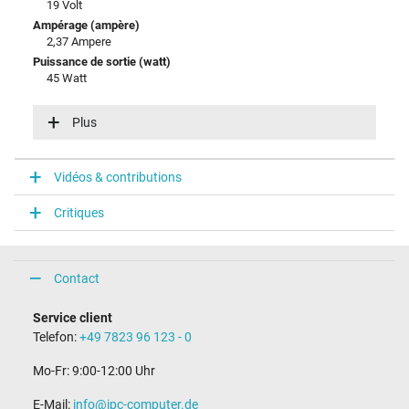
19 Volt
Ampérage (ampère)
2,37 Ampere
Puissance de sortie (watt)
45 Watt
Tension dentrée (volt)
100-240V / 50-60Hz
Plus
Efficience énergétique
V
Vidéos & contributions
Connecteur du portable
Critiques
Type / forme du connecteur
rond(e) / 90° coudé
Longueur de la fiche (mm)
9,8 mm
Contact
Diamètre extérieur/intérieur du connecteur
4,0 mm / 1,2 mm
Service client
Broche dans la fiche
Telefon:
+49 7823 96 123 - 0
Non
Longueur du câble de connexion (m) (env.)
Mo-Fr: 9:00-12:00 Uhr
2.00 m
E-Mail:
info@ipc-computer.de