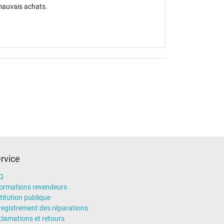
 mauvais achats.
rvice
Q
formations revendeurs
titution publique
registrement des réparations
clamations et retours