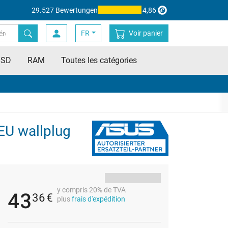
29.527 Bewertungen
4,86
FR
Voir panier
SSD
RAM
Toutes les catégories
EU wallplug
y compris 20% de TVA
43
36
€
plus
frais d'expédition