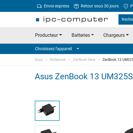
Envoi express
Retour sous 30 jours
P
Reche
Producteur
Batteries
Chargeurs
Choisissez l'appareil
Asus
Notebook
ZenBook Serie
ZenBook 13 UM32
Asus ZenBook 13 UM325SA 