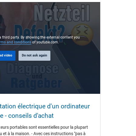
a third party. By showing the external content you
rms and conditions
of youtube.com.
ad video
Do not ask again
tation électrique d'un ordinateur
 - conseils d'achat
ei weiteren Fragen im Bezug auf USB-C Ladekabel
 Vielzahl unserer verschiedenen Themen in unserem
eurs portables sont essentielles pour la plupart
 et à la maison. - Avec ces instructions "pas à