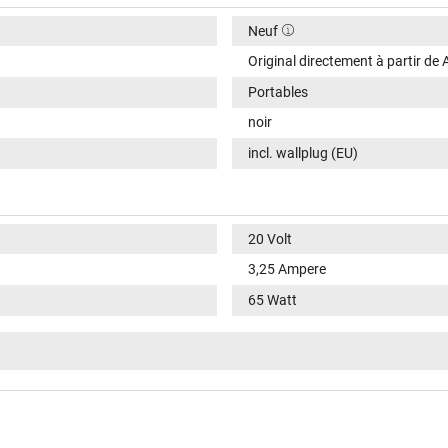
Neuf
Original directement à partir de
Portables
noir
incl. wallplug (EU)
20 Volt
3,25 Ampere
65 Watt
15V / 3A / 45W
5V / 3A / 15W
9V / 3A / 27W
100-240V / 50-60Hz
VI