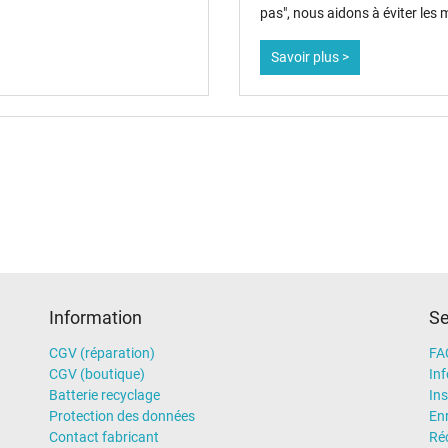
pas", nous aidons à éviter les
Savoir plus >
Chargeur
Ordinateur portatif
Information
Se
CGV (réparation)
FA
CGV (boutique)
In
Batterie recyclage
Ins
Protection des données
En
Contact fabricant
Ré