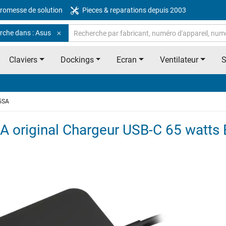
romesse de solution
Pieces & reparations depuis 2003
rche dans : Asus
Claviers
Dockings
Ecran
Ventilateur
5SA
original Chargeur USB-C 65 watts 