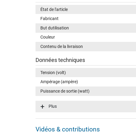
État de l'article
Fabricant
But dutilisation
Couleur
Contenu de la livraison
Données techniques
Tension (volt)
Ampérage (ampère)
Puissance de sortie (watt)
Puissance de sortie supplémentaire
Plus
Tension dentrée (volt)
Vidéos & contributions
Efficience énergétique