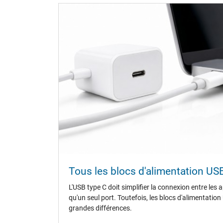
Connecteur du portable
Type / forme du connecteur
Longueur du câble de connexion (m) (env.)
Mesures
Longueur / Largeur / Hauteur
Plus de données
Protection surcharge, courts-circuit, surchauffe
Sceau dapprobation
Tous les blocs d'alimentation US
L'USB type C doit simplifier la connexion entre les 
Weiter Informationen zum Laden Ihres Notebooks mi
qu'un seul port. Toutefois, les blocs d'alimentatio
oder anderen Themen besuchen Sie gerne unsere
Not
grandes différences.
eigenen
IPC-Blog
.