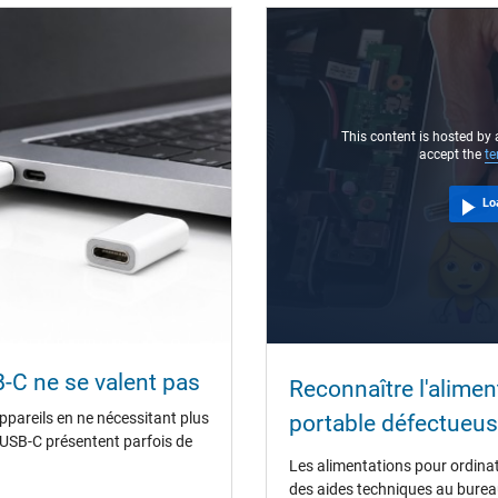
USB-C / 180° droit
2.25 m
This content is hosted by 
accept the
te
Lo
64 mm / 29 mm / 64 mm
oui
CE
Service de Contrôle Technique
B-C ne se valent pas
Reconnaître l'alimen
appareils en ne nécessitant plus
portable défectueuse
t einem USB-C Ladekabel können Sie in unserem
Blogbeitrag
nachlesen. B
n USB-C présentent parfois de
ebook FAQ – Häufig gestellte Fragen
oder werfen Sie einen Blick in die
Les alimentations pour ordinat
des aides techniques au bureau