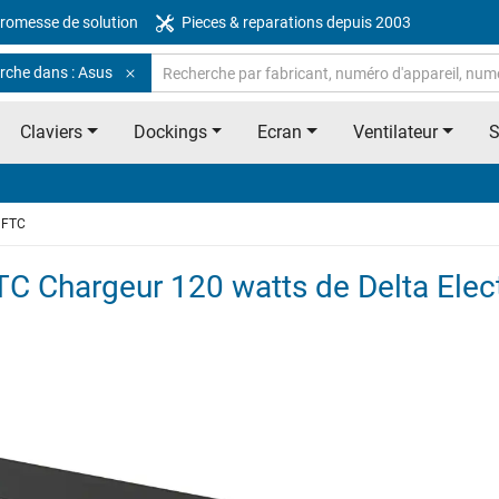
romesse de solution
Pieces & reparations depuis 2003
rche dans : Asus
Claviers
Dockings
Ecran
Ventilateur
3FTC
 Chargeur 120 watts de Delta Elec