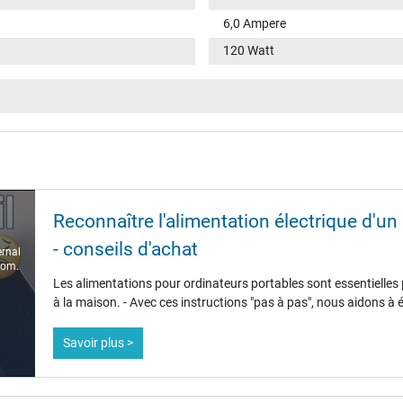
6,0 Ampere
120 Watt
100-240V / 50-60Hz
VI
rond(e) / 90° coudé
11,0 mm
Reconnaître l'alimentation électrique d'u
4,5 mm / 2,9 mm
- conseils d'achat
ernal
Oui
com.
Les alimentations pour ordinateurs portables sont essentielles
1.75 m
à la maison. - Avec ces instructions "pas à pas", nous aidons à 
Savoir plus >
137 mm / 67 mm / 25 mm