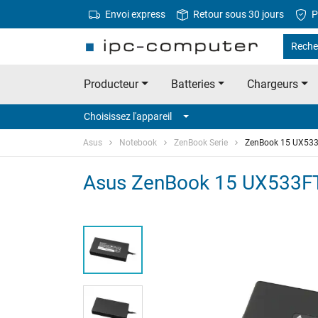
Envoi express
Retour sous 30 jours
P
Reche
Producteur
Batteries
Chargeurs
Choisissez l'appareil
Asus
Notebook
ZenBook Serie
ZenBook 15 UX53
Asus ZenBook 15 UX533FTC