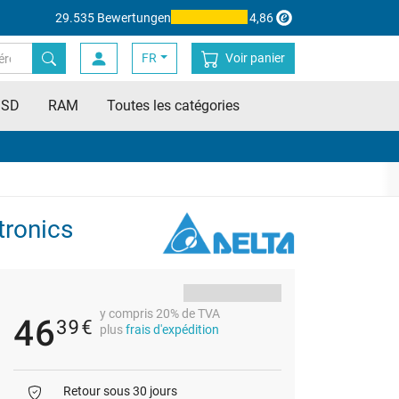
29.535 Bewertungen
4,86
FR
Voir panier
SSD
RAM
Toutes les catégories
tronics
y compris 20% de TVA
46
39
€
plus
frais d'expédition
Retour sous 30 jours