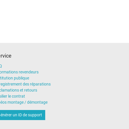
rvice
Q
formations revendeurs
!
Ihre Vorteile:
Vertrauen:
Delta Electronics ist ein
titution publique
 beim Hersteller DELTA können wir Ihnen den
registrement des réparations
 fertigen. Damit sind 100% Kompatibilität
clamations et retours
ie:
24 Monate IPC-Computer Garantie auf alle von
ilier le contrat
100% erfüllt.
Energieeffizienz:
Dank hoher
déos montage / démontage
énérer un ID de support